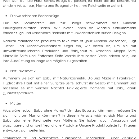
Weil sich auf die Haut seines Babys aufpassen, ist nicht darauf beschränkt
windeln Waschbar, Mama und Babynatur hat ihre Reichweite erweitert.
Die waschbaren Badeanzüge
Für die Sommerzeit und für Babys schwimmert das windeln
Einwegspezialitäten Baden. Wir bieten Ihnen an
windeln Schwimmbad
Badeanzüge
und waschbare Badekits mit unwiderstehlich süßen Designs!
Natural maintenance products to take care of your windeln Waschbar, Fügt
Tücher und wiederverwendbare Segel ein, wir bieten an, um sie mit
umweltfreundlicheren Produkten und Babyhaut zu waschen. Aleppo Seife,
Marseille Seife und
Entferner Seife
Werde Ihre besten Verbündeten sein, um
Ihre Ausrüstung so lange wie möglich zu gestalten.
Naturkosmetik
Kümmern Sie sich um Baby mit Naturkosmetik, Bio und Made in Frankreich.
Hydrat ihre Haut mit einer Surgras-Seife, schützt ihr Gesäß mit Liniment und
massiere es mit weicher Nachtöl. Privilegierte Momente mit Baby, dank
Qualitätsprodukte.
Mütter
Was wäre jedoch Baby ohne Mama? Um das Baby zu kümmern, müssen Sie
sich nicht um Mama kümmern? In diesem Ansatz widmet sich Mama und
Babynatur eine Reichweite von Müttern. Sie haben auch Anspruch auf
waschbare und umweltfreundliche Produkte. Unsere Produktpalette für Frauen
entwickelt sich weiterhin.
Schlupfschutz und
Waschbare hygienische Handtücher
, über klerikale