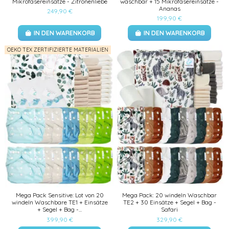
Mikrofasereinsätze - Zitronenliebe
waschbar + 15 Mikrofasereinsätze -
Ananas
249,90 €
199,90 €
IN DEN WARENKORB
IN DEN WARENKORB
OEKO TEX ZERTIFIZIERTE MATERIALIEN
Mega Pack Sensitive: Lot von 20
Mega Pack: 20 windeln Waschbar
windeln Waschbare TE1 + Einsätze
TE2 + 30 Einsätze + Segel + Bag -
+ Segel + Bag -...
Safari
399,90 €
329,90 €