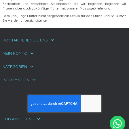
Festplatten und waschbare Stillenpolster, die wir begleiten, begleiten wir
Frauen, aber auch zukünftige Mütter mit unserer Massageöllieferung.
Lass uns junge Mütter nicht vergessen: ein Schub für das Stillen und
Stillkissen
Sie werden unverzichtbar sein.
KONTAKTIEREN SIE UNS
MEIN KONTO
KATEGORIEN
INFORMATION
FOLGEN SIE UNS