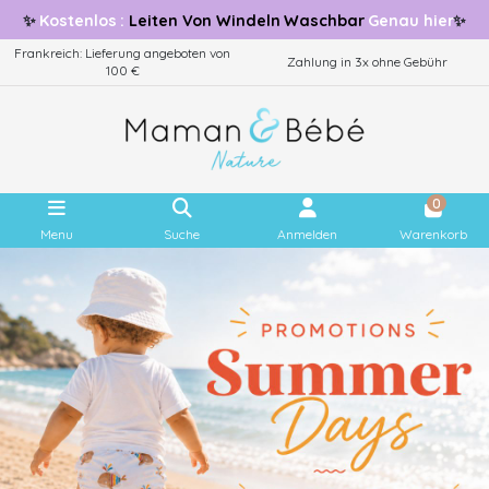
✨
Kostenlos
:
Leiten
Von Windeln Waschbar
Genau hier
✨
Frankreich: Lieferung angeboten von
Zahlung in 3x ohne Gebühr
100 €
0
Menu
Suche
Anmelden
Warenkorb