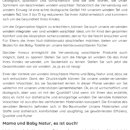
Ökologisch, qualitativ und wirtschaftlich sind die drei Wörter, die unser
Sortiment von beschreiben windeln waschbar. Tatsächlich die Verwendung von
windeln Einweg ist eine echte ökologische Geißel! Mit unserem
windeln Te1
und
windeln Te2
Von 3 bis 15 kg reduzieren Sie Ihren Abfall erheblich und kümmern
sich um die Gesundheit Ihres Kindes.
Um die Organisation täglich zu erleichtern, können Sie auch unsere verwenden
windeln integraler
wer sind
windeln waschbar
Ideal, um Ihr Kind den gesamten
Komfort und die Absorption sicherzustellen, den er für die Nacht brauchen wird.
Für Eltern, die ihren Null-Abfallansatz abschließen möchten, bieten wir unser
Bestes für die Baby-Toilette an: unsere bambuswaschbaren Tücher.
Darüber hinaus ermöglicht die Verwendung waschbarer Produkte auch
möglich, Geld zu sparen! Stellen Sie sich die Menge an windeln Ob das Kind
Ihres Kindes verwendet, um Sauberkeit zu lernen. Stellen Sie sich jetzt die
Gesamtkosten von vor windeln. Ja, ja, es ist riesig!
Einer der Vorteile von windeln Waschbare Mama und Baby Natur sind, dass sie
sich entwickeln. Dank der Druckknöpfe können Sie unsere wiederverwenden
windeln Waschbar, bis sie Sauberkeit lernen. In dieser Phase werden wir Sie
weiterhin mit unseren unterstützen
Lernenhöschen
. Ok, es ist wirtschaftlich und
ökologisch, aber was ist mit der Qualität? Und wenn ich Ihnen das erzählte,
dass es nicht nur ästhetische und einzigartige windeln Die sensible Kollektion
Waschbar ist aus äho-tex-zertifizierten Materialien konzipiert. Die Einsätze des
sensiblen Bereichs befinden sich in Bio-Baumwolle! Unsere Materialien und
Stoffe sind ästhetisch, komfortabel und saugfähig, sie gewährleisten Effizienz,
Qualität und Ruhe!
Mama und Baby Natur, es ist auch!