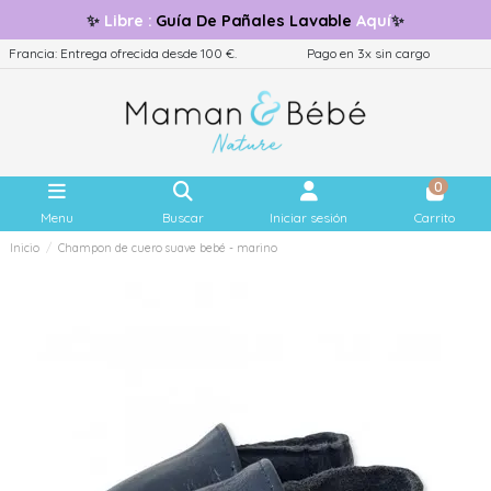
✨
Libre
:
Guía
De Pañales Lavable
Aquí
✨
Francia: Entrega ofrecida desde 100 €.
Pago en 3x sin cargo
0
Menu
Buscar
Iniciar sesión
Carrito
Inicio
Champon de cuero suave bebé - marino