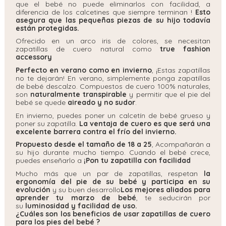
que el bebé no puede eliminarlos con facilidad, a
diferencia de los calcetines que siempre terminan !
Esto
asegura que las pequeñas piezas de su hijo todavía
están protegidas.
Ofrecido en un arco iris de colores, se necesitan
zapatillas de cuero natural como
true fashion
accessory
Perfecto en verano como en invierno
, ¡Estas zapatillas
no te dejarán! En verano, simplemente ponga zapatillas
de bebé descalzo. Compuestos de cuero 100% naturales,
son
naturalmente transpirable
y permitir que el pie del
bebé se quede
aireado y no sudor
.
En invierno, puedes poner un calcetín de bebé grueso y
poner su zapatilla.
La ventaja de cuero es que será una
excelente barrera contra el frío del invierno.
Propuesto desde el tamaño de 18 a 25
, Acompañarán a
su hijo durante mucho tiempo. Cuando el bebé crece,
puedes enseñarlo a
¡Pon tu zapatilla con facilidad
Mucho más que un par de zapatillas, respetan
la
ergonomía del pie de su bebé y participa en su
evolución
y su buen desarrollo
Los mejores aliados para
aprender tu marzo de bebé
, te seducirán por
su
luminosidad y facilidad de uso.
¿Cuáles son los beneficios de usar zapatillas de cuero
para los pies del bebé ?