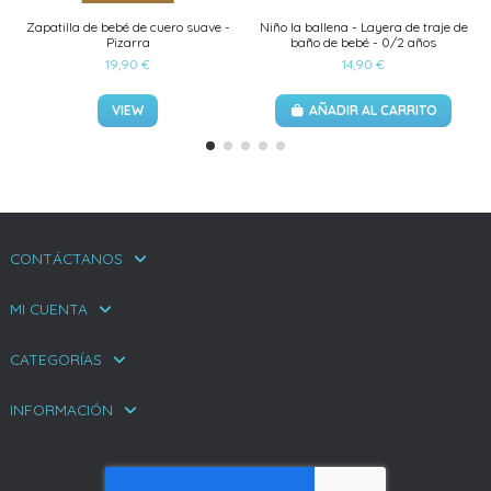
Zapatilla de bebé de cuero suave -
Niño la ballena - Layera de traje de
Pizarra
baño de bebé - 0/2 años
19,90 €
14,90 €
VIEW
AÑADIR AL CARRITO
CONTÁCTANOS
MI CUENTA
CATEGORÍAS
INFORMACIÓN