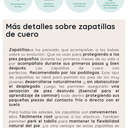
Más detalles sobre zapatillas
de cuero
Zapatillas
se ha pensado que acompañan a los bebés
sobre su evolución. Que se usan para
protegiendo a los
pies pequeños
durante los primeros meses de su vida o
por
acompáñalo durante sus primeros pasos y bien
después
, Las zapatillas de cuero son
perfectas.
Recomendado por los podólogos
, Este tipo
de zapatillas es ideal para permitir los pies de los muy
jóvenes
desarrollarse naturalmente
y
sin obstaculizar
el desplegado
. Luego les permiten asegurarlo
una
sensación de pies desnuda
(Esencial para el
aprendizaje de caminar)
todo dentro
protegiendo sus
pequeñas piezas del contacto frío o directo con el
suelo
Para todas las edades, las zapatillas son
conveniente
s
:
ellos
fácilmente root
gracias a los elásticos. También
permiten
perk el tobillo
para
mantener la flexibilidad
natural del pie
. ¡La otra ventaja de estas zapatillas es