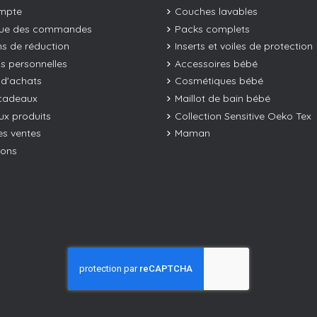
mpte
Couches lavables
que des commandes
Packs complets
s de réduction
Inserts et voiles de protection
os personnelles
Accessoires bébé
 d'achats
Cosmétiques bébé
cadeaux
Maillot de bain bébé
x produits
Collection Sensitive Oeko Tex
es ventes
Maman
ions