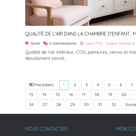
QUALITÉ DE L'AIR DANS LA CHAMBRE D'ENFANT : M
VERNIS – CE QU'IL FAUT ABSOLUMENT SAVOIR
Santé
0 Commentaires
vues (772)
Auteur: Maman & 
Qualité de l’air intérieur, COV, peintures, vernis et ma
absolument savoir...
Précédent
1
2
3
4
5
6
7
13
14
15
16
17
18
19
20
26
27
28
29
30
31
32
Suiva
NOUS CONTACTER
MON CO