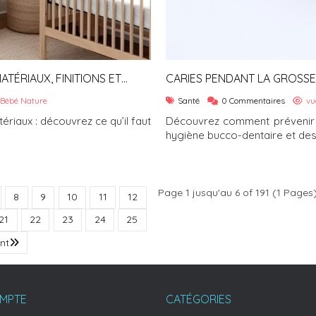
ATÉRIAUX, FINITIONS ET
CARIES PENDANT LA GROSSES
Bébé Nature
Santé
0 Commentaires
vu
tériaux : découvrez ce qu’il faut
Découvrez comment prévenir 
hygiène bucco-dentaire et des.
Page 1 jusqu'au 6 of 191 (1 Pages
8
9
10
11
12
21
22
23
24
25
nt
MPTE
CATÉGORIES