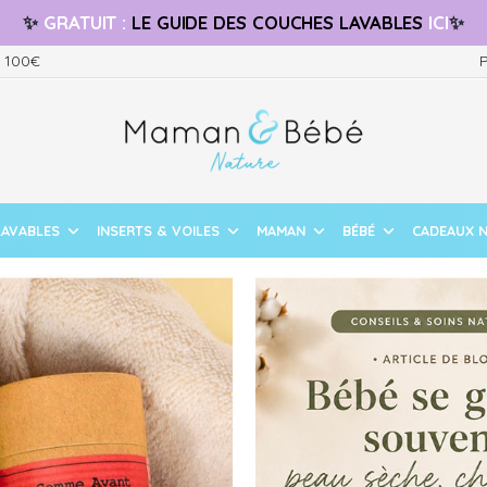
✨
GRATUIT
:
LE GUIDE
DES COUCHES LAVABLES
ICI
✨
s 100€
P
LAVABLES
INSERTS & VOILES
MAMAN
BÉBÉ
CADEAUX 