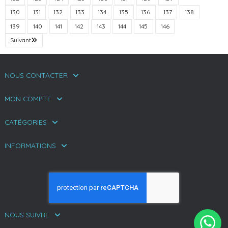
130
131
132
133
134
135
136
137
138
139
140
141
142
143
144
145
146
Suivant
NOUS CONTACTER
MON COMPTE
CATÉGORIES
INFORMATIONS
NOUS SUIVRE