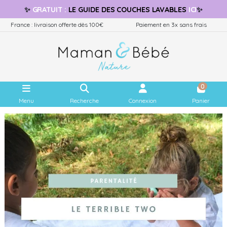
✨
GRATUIT
:
LE GUIDE
DES COUCHES LAVABLES
ICI
✨
France : livraison offerte dès 100€
Paiement en 3x sans frais
0
Menu
Recherche
Connexion
Panier