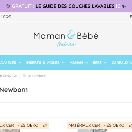
✨
GRATUIT
:
LE GUIDE
DES COUCHES LAVABLES
ICI
✨
s 100€
P
LAVABLES
INSERTS & VOILES
MAMAN
BÉBÉ
CADEAUX 
on Sensitive
Taille Newborn
e Newborn
UX CERTIFIÉS OEKO TEX
MATÉRIAUX CERTIFIÉS OEKO TE