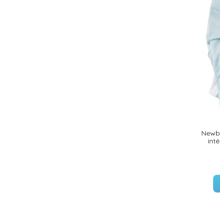
(18 avis)
Newbo
int