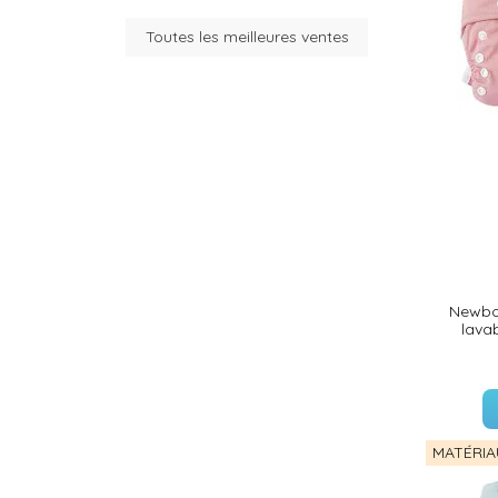
Toutes les meilleures ventes
(35 avis)
(36 avis)
Newbor
lava
(26 avis)
MATÉRIA