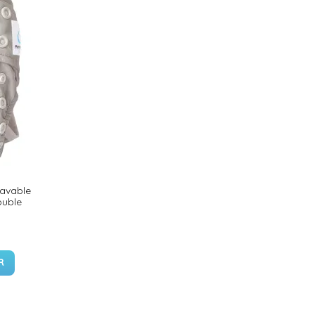
lavable
ouble
R