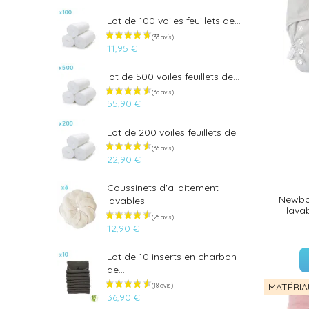
Lot de 100 voiles feuillets de...
11,95 €
lot de 500 voiles feuillets de...
55,90 €
Lot de 200 voiles feuillets de...
22,90 €
Coussinets d'allaitement
Newbor
lavables...
lava
12,90 €
Lot de 10 inserts en charbon
(33 avis)
de...
MATÉRIA
36,90 €