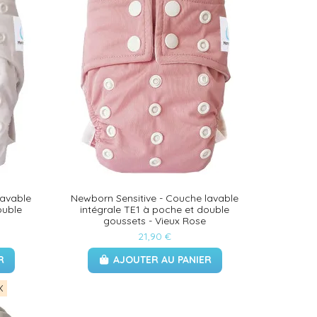
lavable
Newborn Sensitive - Couche lavable
ouble
intégrale TE1 à poche et double
goussets - Vieux Rose
21,90 €
R
AJOUTER AU PANIER
X