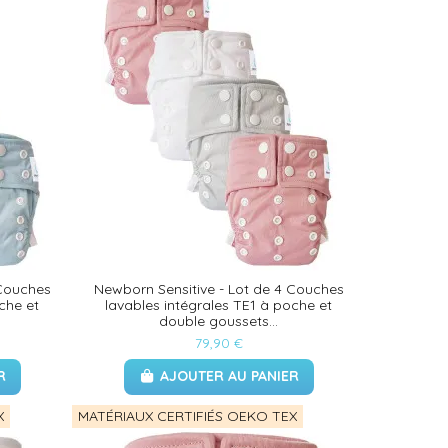
 Couches
Newborn Sensitive - Lot de 4 Couches
che et
lavables intégrales TE1 à poche et
double goussets...
79,90 €
R
AJOUTER AU PANIER
X
MATÉRIAUX CERTIFIÉS OEKO TEX