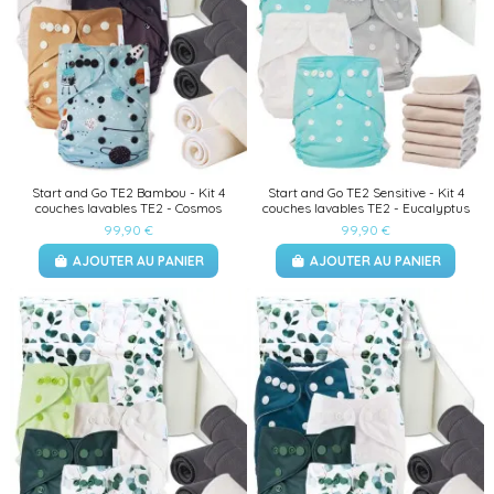
Start and Go TE2 Bambou - Kit 4
Start and Go TE2 Sensitive - Kit 4
couches lavables TE2 - Cosmos
couches lavables TE2 - Eucalyptus
99,90 €
99,90 €
AJOUTER AU PANIER
AJOUTER AU PANIER
(1 avis)