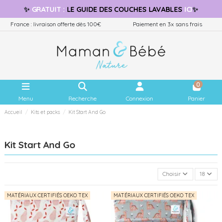
✨
GRATUIT
:
LE GUIDE
DES COUCHES LAVABLES
ICI
✨
France : livraison offerte dès 100€
Paiement en 3x sans frais
0
Menu
Recherche
Connexion
Panier
Accueil
Kits et packs
Kit Start And Go
Kit Start And Go
Choisir
18
MATÉRIAUX CERTIFIÉS OEKO TEX
MATÉRIAUX CERTIFIÉS OEKO TEX