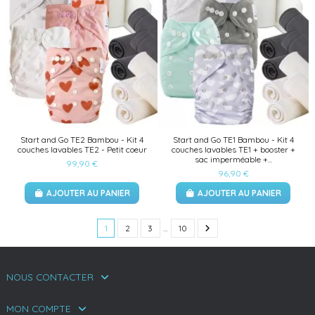
Start and Go TE2 Bambou - Kit 4
Start and Go TE1 Bambou - Kit 4
couches lavables TE2 - Petit coeur
couches lavables TE1 + booster +
sac imperméable +...
99,90 €
96,90 €
AJOUTER AU PANIER
AJOUTER AU PANIER
1
2
3
…
10
NOUS CONTACTER
MON COMPTE