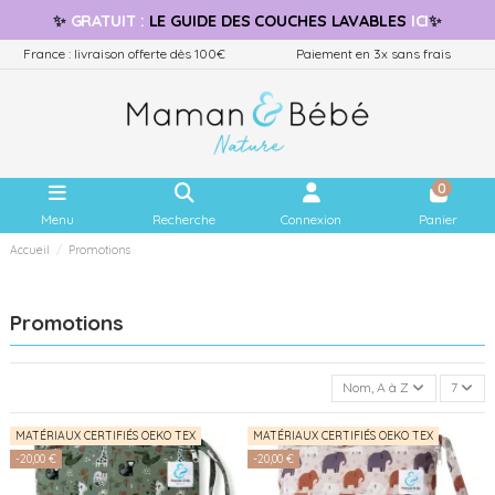
✨
GRATUIT
:
LE GUIDE
DES COUCHES LAVABLES
ICI
✨
France : livraison offerte dès 100€
Paiement en 3x sans frais
0
Menu
Recherche
Connexion
Panier
Accueil
Promotions
Promotions
Nom, A à Z
7
MATÉRIAUX CERTIFIÉS OEKO TEX
MATÉRIAUX CERTIFIÉS OEKO TEX
-20,00 €
-20,00 €