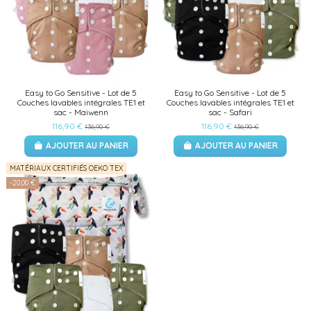
Easy to Go Sensitive - Lot de 5
Easy to Go Sensitive - Lot de 5
Couches lavables intégrales TE1 et
Couches lavables intégrales TE1 et
sac - Maiwenn
sac - Safari
116,90 €
116,90 €
136,90 €
136,90 €
AJOUTER AU PANIER
AJOUTER AU PANIER
MATÉRIAUX CERTIFIÉS OEKO TEX
-20,00 €