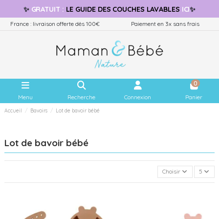
✨
GRATUIT
:
LE GUIDE
DES COUCHES LAVABLES
ICI
✨
France : livraison offerte dès 100€
Paiement en 3x sans frais
0
Menu
Recherche
Connexion
Panier
Accueil
Bavoirs
Lot de bavoir bébé
Lot de bavoir bébé
Choisir
5