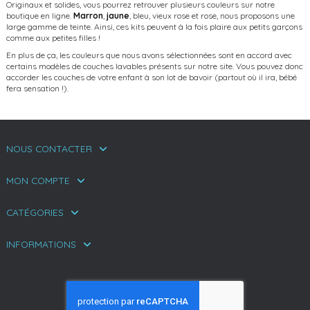
Originaux et solides, vous pourrez retrouver plusieurs couleurs sur notre
boutique en ligne.
Marron
,
jaune
, bleu, vieux rose et rose, nous proposons une
large gamme de teinte. Ainsi, ces kits peuvent à la fois plaire aux petits garçons
comme aux petites filles !
En plus de ça, les couleurs que nous avons sélectionnées sont en accord avec
certains modèles de couches lavables présents sur notre site. Vous pouvez donc
accorder les couches de votre enfant à son lot de bavoir (partout où il ira, bébé
fera sensation !).
NOUS CONTACTER
MON COMPTE
CATÉGORIES
INFORMATIONS