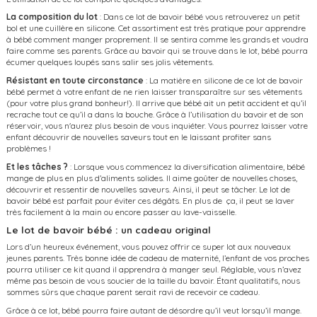
La composition du lot
: Dans ce lot de bavoir bébé vous retrouverez un petit
bol et une cuillère en silicone. Cet assortiment est très pratique pour apprendre
à bébé comment manger proprement. Il se sentira comme les grands et voudra
faire comme ses parents. Grâce au bavoir qui se trouve dans le lot, bébé pourra
écumer quelques loupés sans salir ses jolis vêtements.
Résistant en toute circonstance
: La matière en silicone de ce lot de bavoir
bébé permet à votre enfant de ne rien laisser transparaître sur ses vêtements
(pour votre plus grand bonheur!). Il arrive que bébé ait un petit accident et qu’il
recrache tout ce qu’il a dans la bouche. Grâce à l’utilisation du bavoir et de son
réservoir, vous n'aurez plus besoin de vous inquiéter. Vous pourrez laisser votre
enfant découvrir de nouvelles saveurs tout en le laissant profiter sans
problèmes !
Et les tâches ?
: Lorsque vous commencez la diversification alimentaire, bébé
mange de plus en plus d’aliments solides. Il aime goûter de nouvelles choses,
découvrir et ressentir de nouvelles saveurs. Ainsi, il peut se tâcher. Le lot de
bavoir bébé est parfait pour éviter ces dégâts. En plus de ça, il peut se laver
très facilement à la main ou encore passer au lave-vaisselle.
Le lot de bavoir bébé : un cadeau original
Lors d’un heureux événement, vous pouvez offrir ce super lot aux nouveaux
jeunes parents. Très bonne idée de cadeau de maternité, l’enfant de vos proches
pourra utiliser ce kit quand il apprendra à manger seul. Réglable, vous n’avez
même pas besoin de vous soucier de la taille du bavoir. Étant qualitatifs, nous
sommes sûrs que chaque parent serait ravi de recevoir ce cadeau.
Grâce à ce lot, bébé pourra faire autant de désordre qu’il veut lorsqu’il mange.