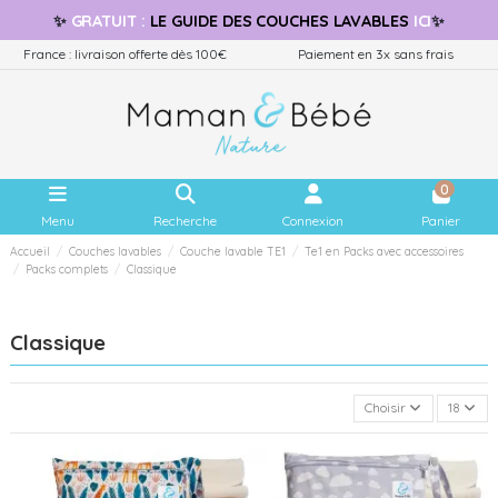
✨
GRATUIT
:
LE GUIDE
DES COUCHES LAVABLES
ICI
✨
France : livraison offerte dès 100€
Paiement en 3x sans frais
0
Menu
Recherche
Connexion
Panier
Accueil
Couches lavables
Couche lavable TE1
Te1 en Packs avec accessoires
Packs complets
Classique
Classique
Choisir
18