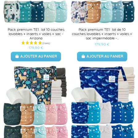
Pack premium TE1 : lot 10 couches
Pack premium TE1 : lot de 10
lavables + inserts + voiles + sac -
couches lavables + inserts + voiles +
Arizona
sac imperméable -...
179,90 €
179,90 €
AJOUTER AU PANIER
AJOUTER AU PANIER