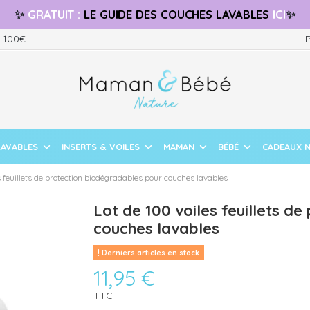
✨
GRATUIT
:
LE GUIDE
DES COUCHES LAVABLES
ICI
✨
s 100€
P
LAVABLES
INSERTS & VOILES
MAMAN
BÉBÉ
CADEAUX 
s feuillets de protection biodégradables pour couches lavables
Lot de 100 voiles feuillets d
couches lavables
Derniers articles en stock
11,95 €
TTC