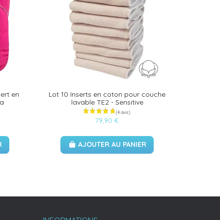
ert en
Lot 10 Inserts en coton pour couche
Discovery 
ia
lavable TE2 - Sensitive
79,90 €
R
AJOUTER AU PANIER