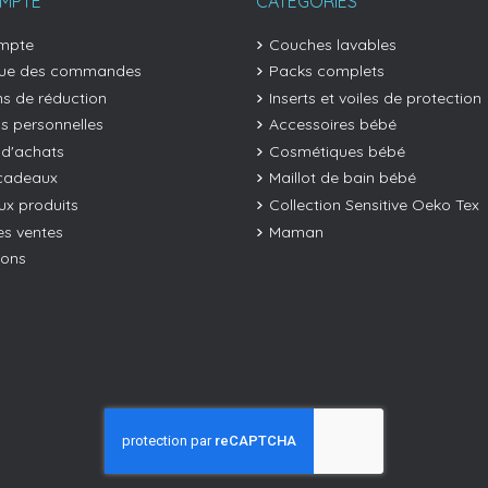
MPTE
CATÉGORIES
mpte
Couches lavables
que des commandes
Packs complets
s de réduction
Inserts et voiles de protection
os personnelles
Accessoires bébé
 d'achats
Cosmétiques bébé
cadeaux
Maillot de bain bébé
x produits
Collection Sensitive Oeko Tex
es ventes
Maman
ions