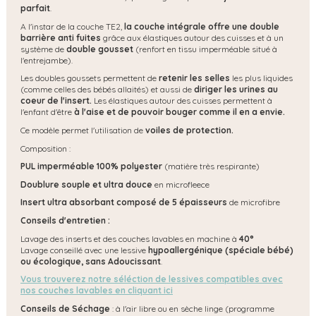
parfait
.
A l'instar de la couche TE2,
la couche intégrale offre une
double
barrière anti fuites
grâce aux élastiques autour des cuisses et à un
système de
double gousset
(renfort en tissu imperméable situé à
l'entrejambe).
Les doubles goussets permettent de
retenir les selles
les plus liquides
(comme celles des bébés allaités) et aussi de
diriger les urines au
coeur de l'insert.
Les élastiques autour des cuisses permettent à
l'enfant d'être
à l'aise et de pouvoir bouger comme il en a envie.
Ce modèle permet l'utilisation de
voiles de protection.
Composition :
PUL imperméable 100% polyester
(matière très respirante)
Doublure souple et ultra douce
en microfleece
Insert ultra absorbant composé de 5 épaisseurs
de microfibre
Conseils d'entretien :
Lavage des inserts et des couches lavables en machine à
40°
Lavage conseillé avec une lessive
hypoallergénique (spéciale bébé)
ou écologique, s
ans Adoucissant
.
Vous trouverez notre séléction de lessives compatibles avec
nos couches lavables en cliquant ici
Conseils de Séchage
: à l'air libre ou en sèche linge (programme