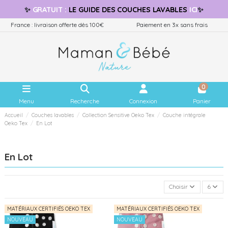
✨
GRATUIT
:
LE GUIDE
DES COUCHES LAVABLES
ICI
✨
France : livraison offerte dès 100€
Paiement en 3x sans frais
0
Menu
Recherche
Connexion
Panier
Accueil
Couches lavables
Collection Sensitive Oeko Tex
Couche intégrale
Oeko Tex
En Lot
En Lot
Choisir
6
MATÉRIAUX CERTIFIÉS OEKO TEX
MATÉRIAUX CERTIFIÉS OEKO TEX
NOUVEAU
NOUVEAU