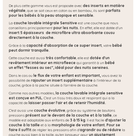
De plus cette gamme vous est proposée avec
des inserts en matière
végétale
, que se soit ceux en coton ou en bambou, ils sont
parfaits
pour les bébés à la peau atopique et sensible.
La
couche lavable intégrale Sensitive
est une couche que nous
conseillons principalement
pour les nuits.
En effet, elle est dotée d'un
insert 5 épaisseurs de microfibre ultra absorbante cousu
directement à la couche.
Grâce à la
capacité d'absorption de ce super insert
, votre
bébé
peut dormir tranquille.
Cette couche est aussi
très confortable
, elle est
dotée d'un
revêtement intérieur en microfleece
qui garantit à un
bébé
un effet "fesses au sec", idéal pour des nuits sereines.
Dans le cas ou
le flux de votre enfant est important,
vous avez la
possibilité de
rajouter un insert supplémentaire
à l'intérieur de la
couche, grâce à la poche située à l'arrière de la couche.
Comme nos autres modèles,
la couche lavable intégrale sensitive
est conçue en PUL.
C'est un tissu très doux et respirant qui a la
capacité de
laisser passer l'air et de retenir l'humidité.
C'est aussi une
couche évolutive
, grâce au système de boutons
pressions
présent sur le devant de la couche et à la taille
, ce
modèle est adaptable aux enfants de
3 à 15 kg
. Il est facile
d'ajuster la
couche à la taille
et à la
morphologie de votre enfant. Pour se
faire il suffit
de régler les pressions afin d'
agrandir ou de réduire
la
couche aussi bien à la taille, qu'en longueur pour
un ajustement