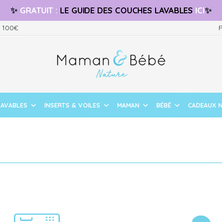
✨
GRATUIT
:
LE GUIDE
DES COUCHES LAVABLES
ICI
✨
s 100€
P
LAVABLES
INSERTS & VOILES
MAMAN
BÉBÉ
CADEAUX 