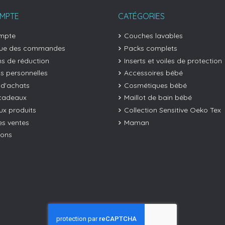
MPTE
CATÉGORIES
mpte
Couches lavables
que des commandes
Packs complets
s de réduction
Inserts et voiles de protection
os personnelles
Accessoires bébé
 d'achats
Cosmétiques bébé
cadeaux
Maillot de bain bébé
x produits
Collection Sensitive Oeko Tex
es ventes
Maman
ions