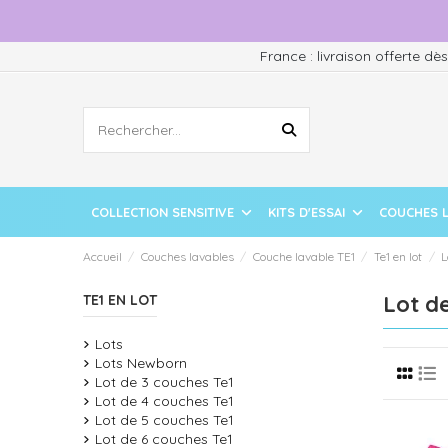
France : livraison offerte dè
COLLECTION SENSITIVE
KITS D'ESSAI
COUCHES 
Accueil
Couches lavables
Couche lavable TE1
Te1 en lot
L
Lot de
TE1 EN LOT
Lots
Lots Newborn
Lot de 3 couches Te1
Lot de 4 couches Te1
Lot de 5 couches Te1
Lot de 6 couches Te1