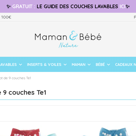
✨
GRATUIT
:
LE GUIDE
DES COUCHES LAVABLES
ICI
✨
s 100€
P
LAVABLES
INSERTS & VOILES
MAMAN
BÉBÉ
CADEAUX 
ot de 9 couches Te1
 9 couches Te1