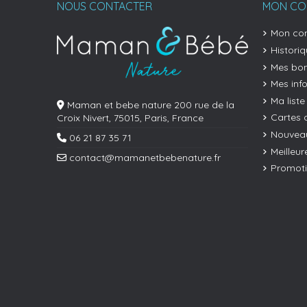
NOUS CONTACTER
MON CO
(36 avis)
Mon co
Histori
Mes bon
Mes inf
Ma liste
Maman et bebe nature 200 rue de la
Cartes 
Croix Nivert, 75015, Paris, France
(26 avis)
Nouveau
06 21 87 35 71
Meilleur
contact@mamanetbebenature.fr
Promot
(18 avis)