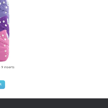
 9 inserts
R