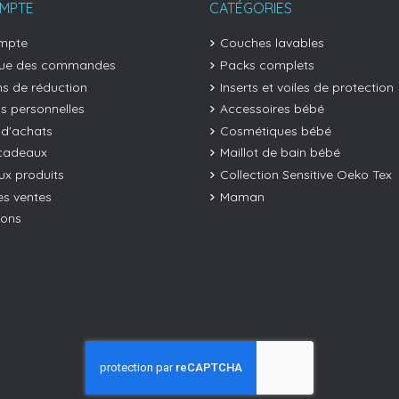
MPTE
CATÉGORIES
mpte
Couches lavables
que des commandes
Packs complets
s de réduction
Inserts et voiles de protection
os personnelles
Accessoires bébé
 d'achats
Cosmétiques bébé
cadeaux
Maillot de bain bébé
x produits
Collection Sensitive Oeko Tex
es ventes
Maman
ions