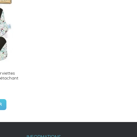
rviettes
détachant
R
INFORMATIONS