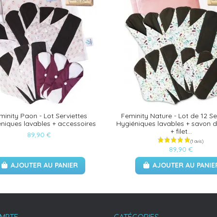
minity Paon - Lot Serviettes
Feminity Nature - Lot de 12 Se
niques lavables + accessoires
Hygiéniques lavables + savon 
+ filet...
89,90 €
89,90 €
AJOUTER AU PANIER
AJOUTER AU PANIE
MPTE
CATÉGORIES