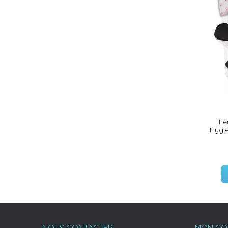
(26 avis)
Fe
Hygié
(18 avis)
NOUS CONTACTER
MON CO