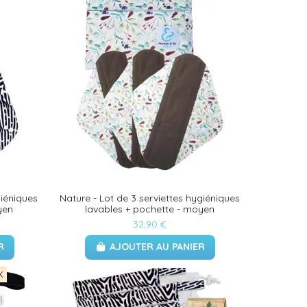
giéniques
Nature - Lot de 3 serviettes hygiéniques
yen
lavables + pochette - moyen
32,90 €
R
AJOUTER AU PANIER
X