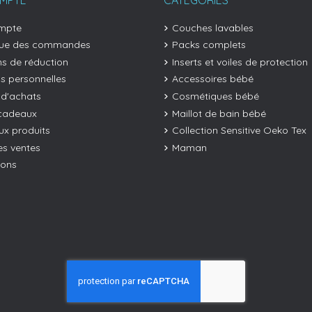
mpte
Couches lavables
que des commandes
Packs complets
s de réduction
Inserts et voiles de protection
os personnelles
Accessoires bébé
 d'achats
Cosmétiques bébé
cadeaux
Maillot de bain bébé
x produits
Collection Sensitive Oeko Tex
es ventes
Maman
ions