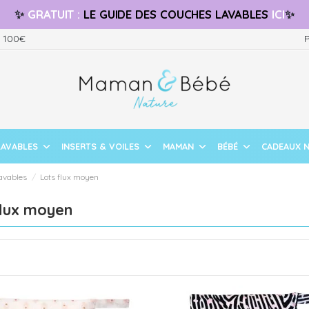
✨
GRATUIT
:
LE GUIDE
DES COUCHES LAVABLES
ICI
✨
s 100€
P
LAVABLES
INSERTS & VOILES
MAMAN
BÉBÉ
CADEAUX 
lavables
Lots flux moyen
flux moyen