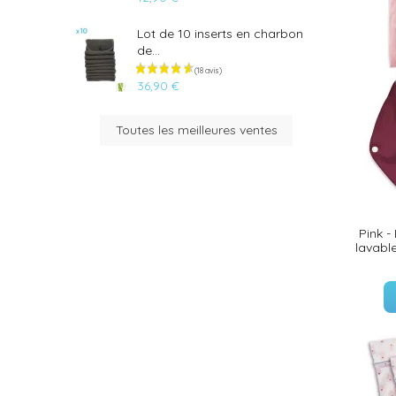
Lot de 10 inserts en charbon
de...
36,90 €
(33 avis)
Toutes les meilleures ventes
(35 avis)
Pink -
lavable
(36 avis)