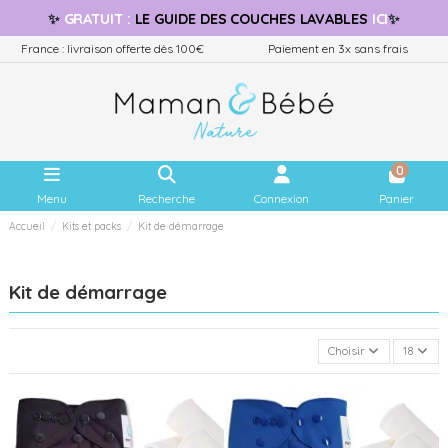
✨
GRATUIT
:
LE GUIDE
DES COUCHES LAVABLES
ICI
✨
France : livraison offerte dès 100€
Paiement en 3x sans frais
0
Menu
Recherche
Connexion
Panier
Accueil
Kits et packs
Kit de démarrage
Kit de démarrage
Choisir
18