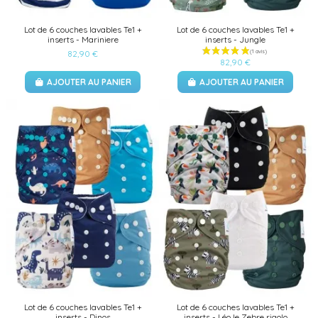
Lot de 6 couches lavables Te1 +
Lot de 6 couches lavables Te1 +
inserts - Mariniere
inserts - Jungle
82,90 €
82,90 €
AJOUTER AU PANIER
AJOUTER AU PANIER
Lot de 6 couches lavables Te1 +
Lot de 6 couches lavables Te1 +
inserts - Dinos
inserts - Léo le Zebre rigolo