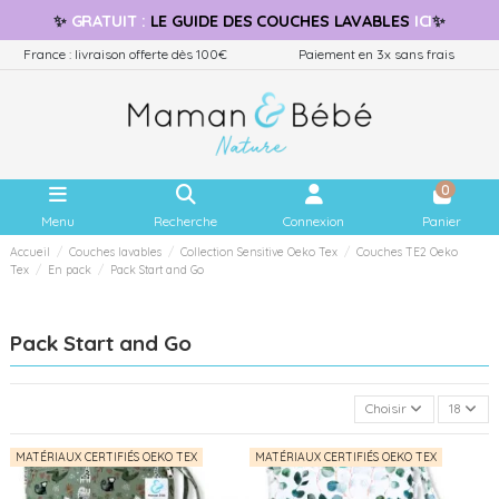
✨
GRATUIT
:
LE GUIDE
DES COUCHES LAVABLES
ICI
✨
France : livraison offerte dès 100€
Paiement en 3x sans frais
0
Menu
Recherche
Connexion
Panier
Accueil
Couches lavables
Collection Sensitive Oeko Tex
Couches TE2 Oeko
Tex
En pack
Pack Start and Go
Pack Start and Go
Choisir
18
MATÉRIAUX CERTIFIÉS OEKO TEX
MATÉRIAUX CERTIFIÉS OEKO TEX