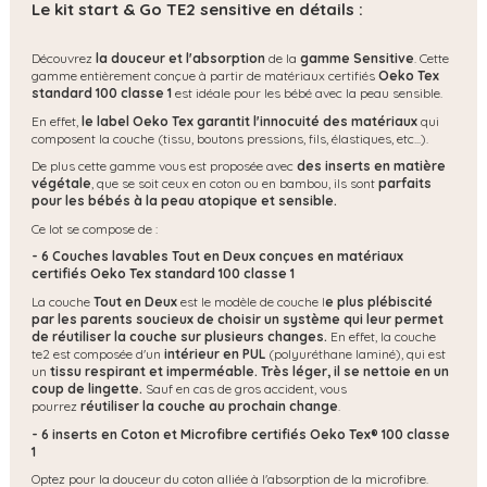
Le kit start & Go TE2 sensitive en détails :
Découvrez
la douceur et l'absorption
de la
gamme Sensitive
. Cette
gamme entièrement conçue à partir de matériaux certifiés
Oeko Tex
standard 100 classe 1
est idéale pour les bébé avec la peau sensible.
En effet,
le label Oeko Tex garantit l'innocuité des matériaux
qui
composent la couche (tissu, boutons pressions, fils, élastiques, etc...).
De plus cette gamme vous est proposée avec
des inserts en matière
végétale
, que se soit ceux en coton ou en bambou, ils sont
parfaits
pour les bébés à la peau atopique et sensible.
Ce lot se compose de :
- 6 Couches lavables Tout en Deux conçues en matériaux
certifiés Oeko Tex standard 100 classe 1
La couche
Tout en Deux
est le modèle de couche l
e plus plébiscité
par les parents soucieux de choisir un système qui leur permet
de réutiliser la couche sur plusieurs changes.
En effet, la couche
te2 est composée d'un
intérieur en PUL
(polyuréthane laminé), qui est
un
tissu respirant et imperméable.
Très léger, il se nettoie en un
coup de lingette.
Sauf en cas de gros accident, vous
pourrez
réutiliser la couche au prochain change
.
- 6 inserts en Coton et Microfibre certifiés Oeko Tex® 100 classe
1
Optez pour la douceur du coton alliée à l'absorption de la microfibre.