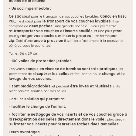
au dos de la couche.
- Un sac imperméable :
Ce sac
idéal pour le transport de vos couches lavables.
Conçu en tissu
PUL
, il est idéal pour
le transport de vos couches lavables
. Il se
compose de
deux poches
: une grande poche qui vous permettra
de
transporter vos couches et inserts souillés
, et une plus petite
pour
y ranger vos couches et inserts propres
. Il se ferme
par
zip
. Doté d'une
anse à pression
il se fixera facilement à la poussette
où là ou vous le souhaitez.
Taille : 36 x 29 cm
- 100 voiles de protection jetables
Ces voiles
conçus en viscose de bambou sont très pratiques,
ils
permettent de
récupérer les selles
et facilitent ainsi le
change et le
lavage de vos couches.
Il
sont biodégradables,
et peuvent
être lavés et réutilisés
si ils
n'ont pas été souillés par des selles.
C'est une
solution qui permet
de :
-
faciliter le change de l'enfant,
- faciliter le nettoyage de vos inserts et de vos couches grâce à
la récupération des selles directement dans le voile
, plus besoin
de
frotter vos inserts pour retirer les taches dues aux selles.
Leurs avantages :