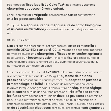
Fabriqués en
Tissu labellisés Oeko Tex®,
nos inserts
assurent
absorption et douceur à votre enfant.
Conçus en
matière
végétale
, ces inserts en
Coton
sont parfaits
pour
les peaux sensibles
.
Composé de
4 épaisseurs : deux épaisseurs de coton biologique
et un cœur en microfibre
, ces inserts conviennent de jour comme de
nuit.
taille : 14 x 35 cm
L'insert
(partie absorbante) est composé en
coton et microfibre
certifiés OEKO-TEX standard 100
. Le mélange de ces deux matières
permet d'assurer
une absorption efficace et un confort optimal
à
bébé. Doté d'un
bouton pression
, l'insert se
fixera
à l'intérieur de la
couche lavable (sous le renfort en tissu avant de la couche), ce qui lui
permettra de bien rester en place.
Cette couche lavable TE2 est
évolutive
,
elle conviendra de la naissance
à la propreté de l'enfant, de 3 à 15 kg. Le
système de boutons
pressions
présent sur la couche permet une
adaptation parfaite à
la morphologie de bébé
. Plus besoin de racheter des couches
lavables lorsque bébé grandit ! Il vous suffira de
réajuster le réglage
de la couche
à l'aide des boutons pressions.
Très efficace contre
les fuites
cette couche est munie de
doubles goussets
. Ce renfort en
tissu situé à l'entrejambe permet de retenir le flux à l'intérieur de la
couche et de diriger l'humidité au cœur de l'insert. Pour plus de
confort
et de sécurité
, des
élastiques
sont aussi présents à
l'entrejambe et