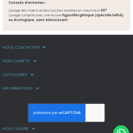
Conseils d'entretien
:
Lavage des inserts et des couches lavables en machine à
40°
Lavage conseillé avec une lessive
hypoallergénique (spéciale bébé)
ou écologique, s
ans Adoucissant
.
NOUS CONTACTER
MON COMPTE
CATÉGORIES
INFORMATIONS
NOUS SUIVRE