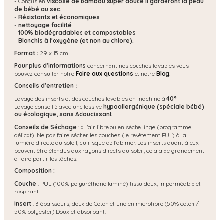
- Conçus en
viscose de bambou super douce il garderont la peau
de bébé au sec.
-
Résistants et économiques
-
nettoyage facilité
-
100% biodégradables et compostables
-
Blanchis à l'oxygène (et non au chlore).
Format :
29 x 15 cm
Pour plus d'informations
concernant nos couches lavables vous
pouvez consulter notre
Foire aux questions
et notre
Blog
.
Conseils d'entretien
:
Lavage des inserts et des couches lavables en machine à
40°
Lavage conseillé avec une lessive
hypoallergénique (spéciale bébé)
ou écologique, s
ans Adoucissant
.
Conseils de Séchage
: à l'air libre ou en sèche linge (programme
délicat). Ne pas faire sécher les couches (le revêtement PUL) à la
lumière directe du soleil, au risque de l'abimer. Les inserts quant à eux
peuvent être étendus aux rayons directs du soleil, cela aide grandement
à faire partir les tâches.
Composition :
Couche
: PUL (100% polyuréthane laminé) tissu doux, imperméable et
respirant
Insert
: 3 épaisseurs, deux de Coton et une en microfibre (50% coton /
50% polyester) Doux et absorbant.