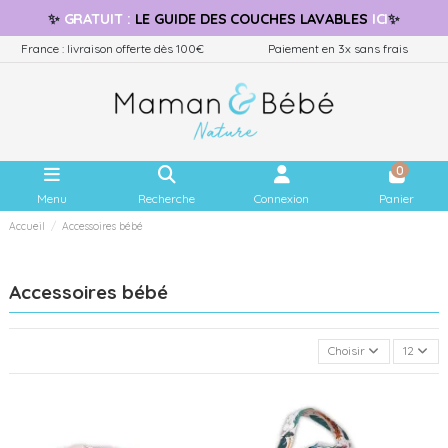
✨
GRATUIT
:
LE GUIDE
DES COUCHES LAVABLES
ICI
✨
France : livraison offerte dès 100€
Paiement en 3x sans frais
0
Menu
Recherche
Connexion
Panier
Accueil
Accessoires bébé
Accessoires bébé
Choisir
12