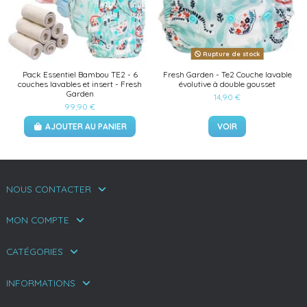
Rupture de stock
Pack Essentiel Bambou TE2 - 6
Fresh Garden - Te2 Couche lavable
couches lavables et insert - Fresh
évolutive à double gousset
Garden
14,90 €
99,90 €
AJOUTER AU PANIER
VOIR
NOUS CONTACTER
MON COMPTE
CATÉGORIES
INFORMATIONS