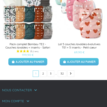
Pack complet Bambou TE2 -
Lot 5 couches lavables évolutives
Couches lavables + inserts - Safari
TE1 + 5 inserts - Petit coeur
69,90 €
199,90 €
AJOUTER AU PANIER
AJOUTER AU PANIER
1
2
3
…
32
NOUS CONTACTER
MON COMPTE