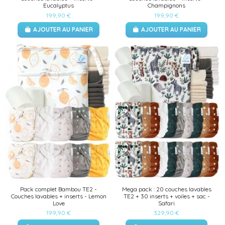
Eucalyptus
Champignons
199,90 €
199,90 €
AJOUTER AU PANIER
AJOUTER AU PANIER
Pack complet Bambou TE2 -
Mega pack : 20 couches lavables
Couches lavables + inserts - Lemon
TE2 + 30 inserts + voiles + sac -
Love
Safari
199,90 €
329,90 €