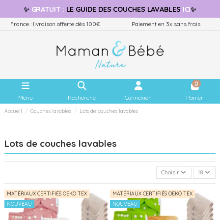
✨
GRATUIT
:
LE GUIDE
DES COUCHES LAVABLES
ICI
✨
France : livraison offerte dès 100€
Paiement en 3x sans frais
0
Menu
Recherche
Connexion
Panier
Accueil
Couches lavables
Lots de couches lavables
Lots de couches lavables
Choisir
18
MATÉRIAUX CERTIFIÉS OEKO TEX
MATÉRIAUX CERTIFIÉS OEKO TEX
NOUVEAU
NOUVEAU