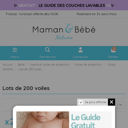
✨
GRATUIT
:
LE GUIDE
DES COUCHES LAVABLES
ICI
✨
France : livraison offerte dès 100€
Paiement en 3x sans frais
0
Menu
Recherche
Connexion
Panier
Accueil
Bébé
Inserts et voiles de protection
Voiles de protection
Voiles
jetables
Lots de 200 voiles
Lots de 200 voiles
ne plus afficher
Choisir
1