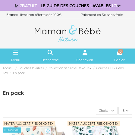
✨
GRATUIT
:
LE GUIDE
DES COUCHES LAVABLES
ICI
✨
France : livraison offerte dès 100€
Paiement en 3x sans frais
0
Menu
Recherche
Connexion
Panier
Accueil
Couches lavables
Collection Sensitive Oeko Tex
Couches TE2 Oeko
Tex
En pack
En pack
Choisir
18
MATÉRIAUX CERTIFIÉS OEKO TEX
MATÉRIAUX CERTIFIÉS OEKO TEX
NOUVEAU