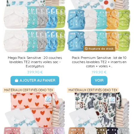
Rupture de stock
Mega Pack Sensitive : 20 couches
Pack Premium Sensitive : lot de 10
lavables TE2 inserts voiles sac -
couches lavables TE2 + inserts en
Eucalyptus
coton + voiles +...
399,90 €
199,90 €
AJOUTER AU PANIER
VOIR
MATÉRIAUX CERTIFIÉS OEKO TEX
MATÉRIAUX CERTIFIÉS OEKO TEX