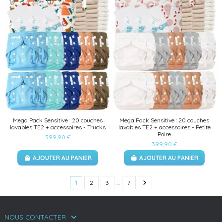
Mega Pack Sensitive : 20 couches
Mega Pack Sensitive : 20 couches
lavables TE2 + accessoires - Trucks
lavables TE2 + accessoires - Petite
Poire
399,90 €
399,90 €
AJOUTER AU PANIER
AJOUTER AU PANIER
1
2
3
…
7
NOUS CONTACTER