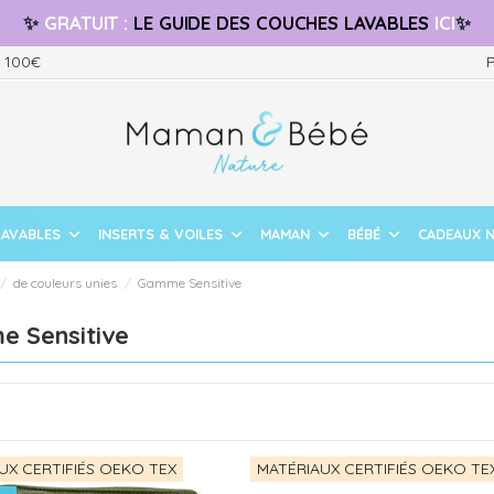
✨
GRATUIT
:
LE GUIDE
DES COUCHES LAVABLES
ICI
✨
s 100€
P
LAVABLES
INSERTS & VOILES
MAMAN
BÉBÉ
CADEAUX 
de couleurs unies
Gamme Sensitive
 Sensitive
UX CERTIFIÉS OEKO TEX
MATÉRIAUX CERTIFIÉS OEKO TE