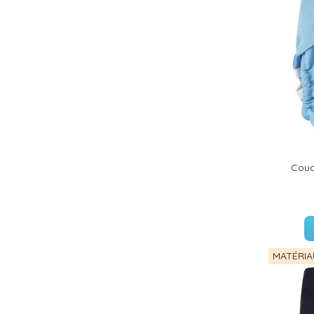
(18 avis)
Couc
MATÉRIA