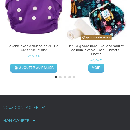
Rupture de stock
Couche lavable tout en deux TE2 -
Kit Baignade bébé - Couche maillot
Sensitive - Violet
de bain lavable + sac + inserts -
Ocean
24,90 €
32,90 €
AJOUTER AU PANIER
VOIR
NOUS CONTACTER
MON COMPTE