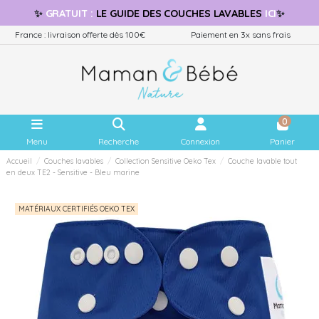
✨
GRATUIT
:
LE GUIDE
DES COUCHES LAVABLES
ICI
✨
France : livraison offerte dès 100€
Paiement en 3x sans frais
0
Menu
Recherche
Connexion
Panier
Accueil
Couches lavables
Collection Sensitive Oeko Tex
Couche lavable tout
en deux TE2 - Sensitive - Bleu marine
MATÉRIAUX CERTIFIÉS OEKO TEX