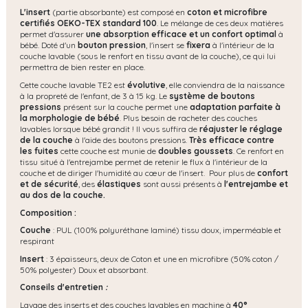
L'insert
(partie absorbante) est composé en
coton et microfibre
certifiés OEKO-TEX standard 100
. Le mélange de ces deux matières
permet d'assurer
une absorption efficace et un confort optimal
à
bébé. Doté d'un
bouton pression
, l'insert se
fixera
à l'intérieur de la
couche lavable (sous le renfort en tissu avant de la couche), ce qui lui
permettra de bien rester en place.
Cette couche lavable TE2 est
évolutive
,
elle conviendra de la naissance
à la propreté de l'enfant, de 3 à 15 kg. Le
système de boutons
pressions
présent sur la couche permet une
adaptation parfaite à
la morphologie de bébé
. Plus besoin de racheter des couches
lavables lorsque bébé grandit ! Il vous suffira de
réajuster le réglage
de la couche
à l'aide des boutons pressions.
Très efficace contre
les fuites
cette couche est munie de
doubles goussets
. Ce renfort en
tissu situé à l'entrejambe permet de retenir le flux à l'intérieur de la
couche et de diriger l'humidité au cœur de l'insert. Pour plus de
confort
et de sécurité
, des
élastiques
sont aussi présents à
l'entrejambe et
au dos de la couche.
Composition :
Couche
: PUL (100% polyuréthane laminé) tissu doux, imperméable et
respirant
Insert
: 3 épaisseurs, deux de Coton et une en microfibre (50% coton /
50% polyester) Doux et absorbant.
Conseils d'entretien
:
Lavage des inserts et des couches lavables en machine à
40°