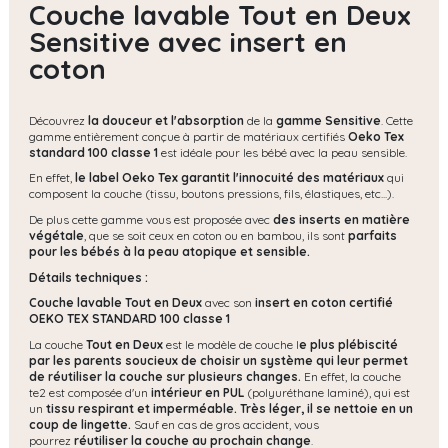
Couche lavable Tout en Deux
Sensitive avec insert en
coton
Découvrez
la douceur et l'absorption
de la
gamme Sensitive
. Cette
gamme entièrement conçue à partir de matériaux certifiés
Oeko Tex
standard 100 classe 1
est idéale pour les bébé avec la peau sensible.
En effet,
le label Oeko Tex garantit l'innocuité des matériaux
qui
composent la couche (tissu, boutons pressions, fils, élastiques, etc...).
De plus cette gamme vous est proposée avec
des inserts en matière
végétale
, que se soit ceux en coton ou en bambou, ils sont
parfaits
pour les bébés à la peau atopique et sensible.
Détails techniques :
Couche lavable Tout en Deux
avec son
insert en coton certifié
OEKO TEX STANDARD 100 classe 1
La couche
Tout en Deux
est le modèle de couche l
e plus plébiscité
par les parents soucieux de choisir un système qui leur permet
de réutiliser la couche sur plusieurs changes.
En effet, la couche
te2 est composée d'un
intérieur en PUL
(polyuréthane laminé), qui est
un
tissu respirant et imperméable.
Très léger, il se nettoie en un
coup de lingette.
Sauf en cas de gros accident, vous
pourrez
réutiliser la couche au prochain change
.