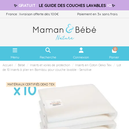
✨
GRATUIT
:
LE GUIDE
DES COUCHES LAVABLES
ICI
✨
France : livraison offerte dès 100€
Paiement en 3x sans frais
0
Menu
Recherche
Connexion
Panier
Accueil
Bébé
Inserts et voiles de protection
Inserts en Coton Oeko Tex
Lot
de 10 Inserts à plier en Bambou pour couche lavable - Sensitive
MATÉRIAUX CERTIFIÉS OEKO TEX