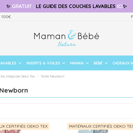
✨
GRATUIT
:
LE GUIDE
DES COUCHES LAVABLES
ICI
✨
s 100€
P
LAVABLES
INSERTS & VOILES
MAMAN
BÉBÉ
CADEAUX 
he intégrale Oeko Tex
Taille Newborn
e Newborn
UX CERTIFIÉS OEKO TEX
MATÉRIAUX CERTIFIÉS OEKO TE