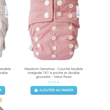
lavable
Newborn Sensitive - Couche lavable
ouble
intégrale TE1 à poche et double
goussets - Vieux Rose
21,90 €
R
AJOUTER AU PANIER
X