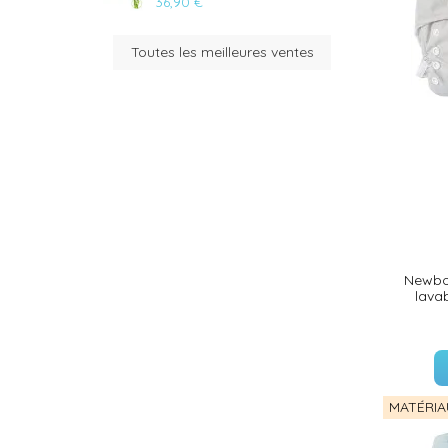
36,90 €
Toutes les meilleures ventes
(35 avis)
(36 avis)
Newbor
lava
(26 avis)
MATÉRIA