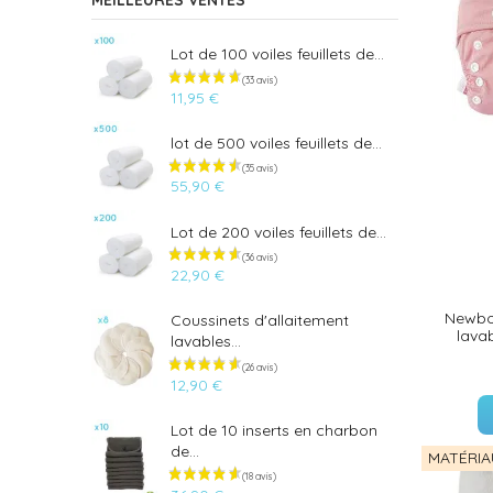
MEILLEURES VENTES
Lot de 100 voiles feuillets de...
11,95 €
lot de 500 voiles feuillets de...
55,90 €
Lot de 200 voiles feuillets de...
22,90 €
Newbor
Coussinets d'allaitement
lava
lavables...
12,90 €
Lot de 10 inserts en charbon
(33 avis)
de...
MATÉRIA