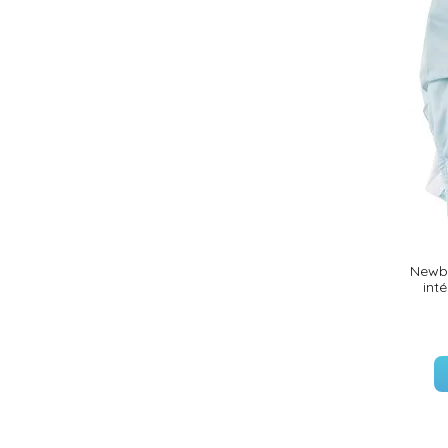
(18 avis)
Newbo
int