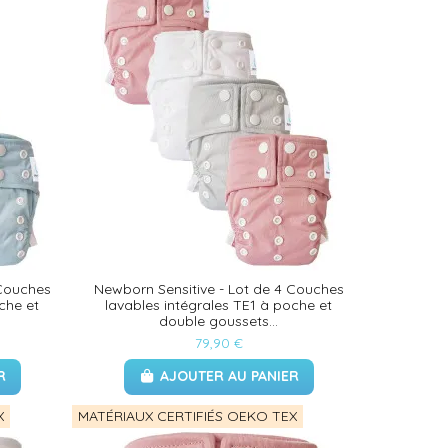
 Couches
Newborn Sensitive - Lot de 4 Couches
che et
lavables intégrales TE1 à poche et
double goussets...
79,90 €
R
AJOUTER AU PANIER
X
MATÉRIAUX CERTIFIÉS OEKO TEX