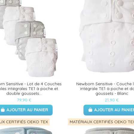
n Sensitive - Lot de 4 Couches
Newborn Sensitive - Couche 
bles intégrales TE1 à poche et
intégrale TE1 à poche et d
double goussets...
goussets - Blanc
79,90 €
21,90 €
AJOUTER AU PANIER
AJOUTER AU PANIE
UX CERTIFIÉS OEKO TEX
MATÉRIAUX CERTIFIÉS OEKO TE