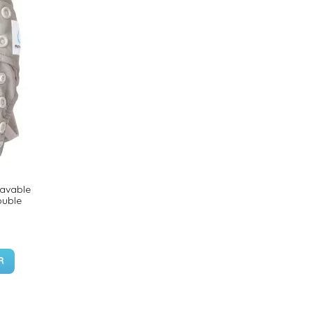
lavable
ouble
R