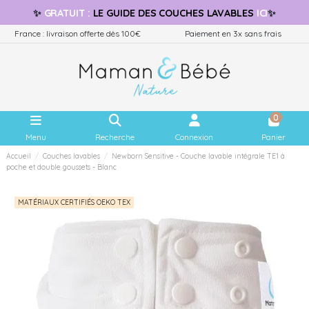
✨
GRATUIT
:
LE GUIDE
DES COUCHES LAVABLES
ICI
✨
France : livraison offerte dès 100€
Paiement en 3x sans frais
0
Menu
Recherche
Connexion
Panier
Accueil
Couches lavables
Newborn Sensitive - Couche lavable intégrale TE1 à
poche et double goussets - Blanc
MATÉRIAUX CERTIFIÉS OEKO TEX