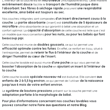
L`intérieur de la couche est en
microfleece
(micropolaire extra). Cette matière
extrêmement douce
facilite le
transport de l`humidité jusque dans
l`absorbant
.
Ses fibres à séchage rapide
procurent
une respirabilité
excellente, ainsi bébé est toujours au sec.
Nos couches intégrales sont composées
d`un insert directement cousu à la
couche
. La
partie absorbante
(insert) est
constituée de 5 épaisseurs de
microfibre
ultra absorbante ce qui garantit à bébé une absorption et un
confort optimal. La
capacité d`absorption
de cette couche est telle que c`est
un modèle que nous conseillons
pour les nuits, ou pour les bébés qui font
beaucoup pipi.
Cette couche est munie de
doubles goussets
, ce qui lui permet une
efficacité optimale contre les fuites
. En effet, ce renfort en tissu, situé à
l`entrejambe, permet de
retenir le flux à l`intérieur de la couche
et de
diriger l`humidité au cœur de l`insert.
Cette couche lavable est aussi munie
d`une poche
ce qui vous permet de
booster l`absorption de la couche
en
ajoutant un insert à l`intérieur de
la couche
.
Cette couche lavable
spéciale nouveau-né
est évolutive. Elle convient
aux
enfants de 2 à 5,5 kg environ
, ce qui permet de l`utiliser
de la naissance
jusqu'aux 6 mois de votre enfant environ.
Le
système de boutons pressions
présent sur la couche permet une
adaptation parfaite à la morphologie de bébé.
Pour plus d`informations concernant nos couches lavables vous
pouvez consulter notre
Foire aux questions
et
notre Blog
.