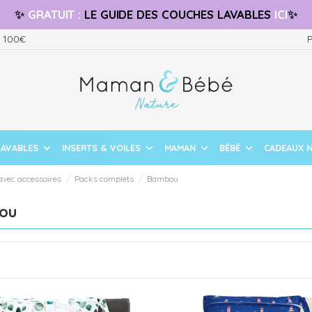
✨
GRATUIT
:
LE GUIDE
DES COUCHES LAVABLES
ICI
✨
s 100€
P
LAVABLES
INSERTS & VOILES
MAMAN
BÉBÉ
CADEAUX 
avec accessoires
Packs complets
Bambou
ou