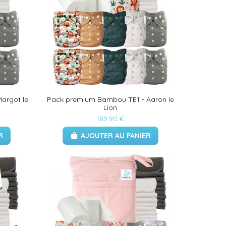
(1 avis)
argot le
Pack premium Bambou TE1 - Aaron le
Lion
189,90 €
R
AJOUTER AU PANIER