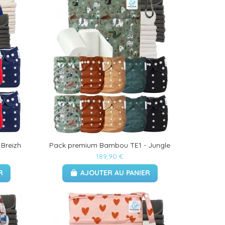
Breizh
Pack premium Bambou TE1 - Jungle
189,90 €
R
AJOUTER AU PANIER