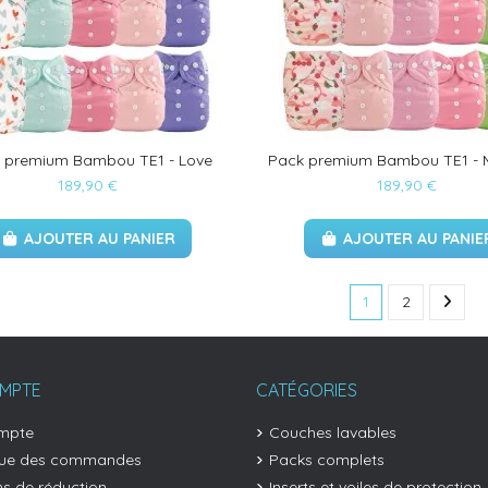
 premium Bambou TE1 - Love
Pack premium Bambou TE1 - 
189,90 €
189,90 €
AJOUTER AU PANIER
AJOUTER AU PANIE
1
2
MPTE
CATÉGORIES
mpte
Couches lavables
que des commandes
Packs complets
s de réduction
Inserts et voiles de protection