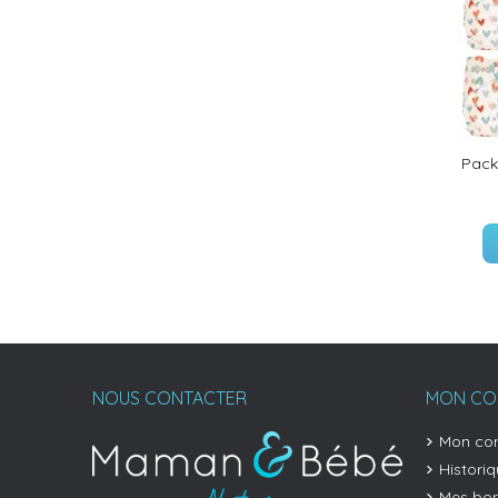
Pack
NOUS CONTACTER
MON CO
Mon co
Histori
Mes bon