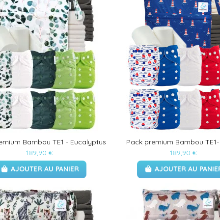
emium Bambou TE1 - Eucalyptus
Pack premium Bambou TE1- 
189,90 €
189,90 €
AJOUTER AU PANIER
AJOUTER AU PANIE