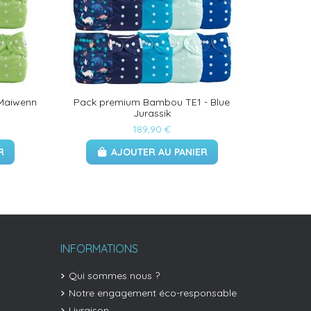
Maiwenn
Pack premium Bambou TE1 - Blue
Jurassik
189,90 €
R
AJOUTER AU PANIER
INFORMATIONS
Qui sommes nous ?
Notre engagement éco-responsable
Livraison