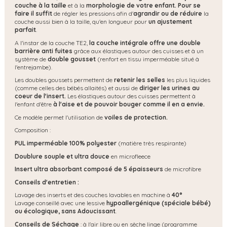
couche à la taille
et à la
morphologie de votre enfant. Pour se
faire il suffit
de régler les pressions afin d'
agrandir ou de réduire
la
couche aussi bien à la taille, qu'en longueur pour
un ajustement
parfait
.
A l'instar de la couche TE2,
la couche intégrale offre une
double
barrière anti fuites
grâce aux élastiques autour des cuisses et à un
système de
double gousset
(renfort en tissu imperméable situé à
l'entrejambe).
Les doubles goussets permettent de
retenir les selles
les plus liquides
(comme celles des bébés allaités) et aussi de
diriger les urines au
coeur de l'insert.
Les élastiques autour des cuisses permettent à
l'enfant d'être
à l'aise et de pouvoir bouger comme il en a envie.
Ce modèle permet l'utilisation de
voiles de protection.
Composition :
PUL imperméable 100% polyester
(matière très respirante)
Doublure souple et ultra douce
en microfleece
Insert ultra absorbant composé de 5 épaisseurs
de microfibre
Conseils d'entretien :
Lavage des inserts et des couches lavables en machine à
40°
Lavage conseillé avec une lessive
hypoallergénique (spéciale bébé)
ou écologique, s
ans Adoucissant
.
Conseils de Séchage
: à l'air libre ou en sèche linge (programme