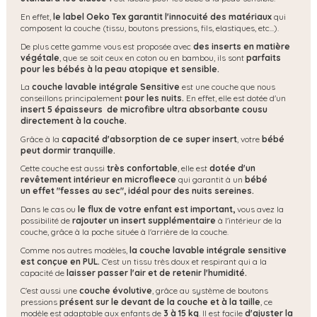
En effet,
le label Oeko Tex garantit l'innocuité des matériaux
qui
composent la couche (tissu, boutons pressions, fils, elastiques, etc...).
De plus cette gamme vous est proposée avec
des inserts en matière
végétale
, que se soit ceux en coton ou en bambou, ils sont
parfaits
pour les bébés à la peau atopique et sensible.
La
couche lavable intégrale Sensitive
est une couche que nous
conseillons principalement
pour les nuits.
En effet, elle est dotée d'un
insert 5 épaisseurs de microfibre ultra absorbante cousu
directement à la couche.
Grâce à la
capacité d'absorption de ce super insert
, votre
bébé
peut dormir tranquille.
Cette couche est aussi
très confortable
, elle est
dotée d'un
revêtement intérieur en microfleece
qui garantit à un
bébé
un effet "fesses au sec", idéal pour des nuits sereines.
Dans le cas ou
le flux de votre enfant est important,
vous avez la
possibilité de
rajouter un insert supplémentaire
à l'intérieur de la
couche, grâce à la poche située à l'arrière de la couche.
Comme nos autres modèles,
la couche lavable intégrale sensitive
est conçue en PUL.
C'est un tissu très doux et respirant qui a la
capacité de
laisser passer l'air et de retenir l'humidité.
C'est aussi une
couche évolutive
, grâce au système de boutons
pressions
présent sur le devant de la couche et à la taille
, ce
modèle est adaptable aux enfants de
3 à 15 kg
. Il est facile
d'ajuster la