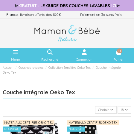
✨
GRATUIT
:
LE GUIDE
DES COUCHES LAVABLES
ICI
✨
France : livraison offerte dès 100€
Paiement en 3x sans frais
0
Menu
Recherche
Connexion
Panier
Accueil
Couches lavables
Collection Sensitive Oeko Tex
Couche intégrale
Oeko Tex
Couche intégrale Oeko Tex
Choisir
18
MATÉRIAUX CERTIFIÉS OEKO TEX
MATÉRIAUX CERTIFIÉS OEKO TEX
NOUVEAU
NOUVEAU