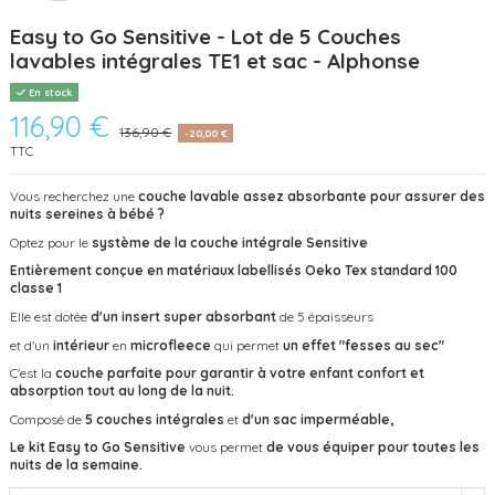
Easy to Go Sensitive - Lot de 5 Couches
lavables intégrales TE1 et sac - Alphonse
En stock
116,90 €
136,90 €
-20,00 €
TTC
Vous recherchez une
couche lavable
assez absorbante pour assurer des
nuits sereines à bébé
?
Optez pour le
système de la couche intégrale Sensitive
Entièrement conçue en matériaux labellisés Oeko Tex standard 100
classe 1
Elle est dotée
d'un insert super absorbant
de 5 épaisseurs
et d'un
intérieur
en
microfleece
qui permet
un effet "fesses au sec"
C'est la
couche parfaite pour garantir à votre enfant confort et
absorption tout au long de la nuit.
Composé de
5 couches intégrales
et
d'un sac imperméable,
Le kit Easy to Go Sensitive
vous permet
de vous équiper pour toutes les
nuits de la semaine.