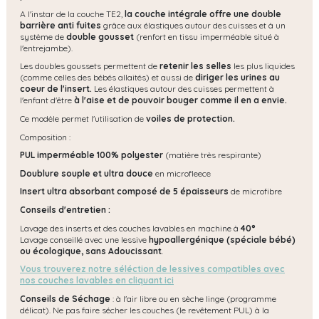
A l'instar de la couche TE2,
la couche intégrale offre une
double
barrière anti fuites
grâce aux élastiques autour des cuisses et à un
système de
double gousset
(renfort en tissu imperméable situé à
l'entrejambe).
Les doubles goussets permettent de
retenir les selles
les plus liquides
(comme celles des bébés allaités) et aussi de
diriger les urines au
coeur de l'insert.
Les élastiques autour des cuisses permettent à
l'enfant d'être
à l'aise et de pouvoir bouger comme il en a envie.
Ce modèle permet l'utilisation de
voiles de protection.
Composition :
PUL imperméable 100% polyester
(matière très respirante)
Doublure souple et ultra douce
en microfleece
Insert ultra absorbant composé de 5 épaisseurs
de microfibre
Conseils d'entretien :
Lavage des inserts et des couches lavables en machine à
40°
Lavage conseillé avec une lessive
hypoallergénique (spéciale bébé)
ou écologique, s
ans Adoucissant
.
Vous trouverez notre séléction de lessives compatibles avec
nos couches lavables en cliquant ici
Conseils de Séchage
: à l'air libre ou en sèche linge (programme
délicat). Ne pas faire sécher les couches (le revêtement PUL) à la