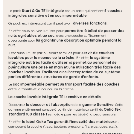
Le pack
Start & Go TE1 intégrale
est un pack qui contient
5 couches
intégrales sensitive et un sac imperméable
.
Ce pack est intéressant car il peut avoir
diverses fonctions
.
En effet, vous pouvez l'utiliser pour
permettre à bébé de passer des
nuits agréables et au sec,
avec une couche suffisamment
absorbante pour
lui garantir une absorption optimale pendant la
nuit.
Il est aussi utilisé par plusieurs familles pour
servir de couches
lavables pour la nounou ou la crèche.
En effet,
le système
intégrale est très facile à utiliser
, et
permet au personnel de
puériculture une prise en main et une utilisation très facile des
couches lavables.
Facilitant ainsi l'acceptation de ce système
par les différentes structures de garde d'enfants.
Le
sac imperméable permet un transport facilité des couches
entre la famille et la nounou ou la crèche.
La couche lavable intégrale TE1 sensitive en détails :
Découvrez
la douceur et l'absorption
de la
gamme Sensitive
. Cette
gamme entièrement conçue à partir de matériaux certifiés
Oeko Tex
standard 100 classe 1
est idéale pour les bébé à la peau sensible.
En effet,
le label Oeko Tex garantit l'innocuité des matériaux
qui
composent la couche (tissu, boutons pressions, fils, elastiques, etc...).