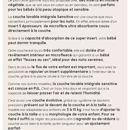
De plus cette gamme vous est proposée avec
des inserts en matière
végétale
, que se soit ceux en coton ou en bambou, ils sont
parfaits
pour les bébés à la peau atopique et sensible.
La
couche lavable intégrale Sensitive
est une couche que nous
conseillons principalement
pour les nuits.
En effet, elle est dotée d'un
insert 5 épaisseurs de microfibre ultra absorbante cousu
directement à la couche.
Grâce à la
capacité d'absorption de ce super insert
, votre
bébé
peut dormir tranquille.
Cette couche est aussi
très confortable
, elle est
dotée d'un
revêtement intérieur en microfleece
qui garantit à un
bébé
un effet "fesses au sec", idéal pour des nuits sereines.
Dans le cas ou
le flux de votre enfant est important,
vous avez la
possibilité de
rajouter un insert supplémentaire
à l'intérieur de la
couche, grâce à la poche située à l'arrière de la couche.
Comme nos autres modèles,
la couche lavable intégrale sensitive
est conçue en PUL.
C'est un tissu très doux et respirant qui a la
capacité de
laisser passer l'air et de retenir l'humidité.
C'est aussi une
couche évolutive
, grâce au système de boutons
pressions
présent sur le devant de la couche et à la taille
, ce
modèle est adaptable aux enfants de
3 à 15 kg
. Il est facile
d'ajuster la
couche à la taille
et à la
morphologie de votre enfant. Pour se
faire il suffit
de régler les pressions afin d'
agrandir ou de réduire
la
couche aussi bien à la taille, qu'en longueur pour
un ajustement
parfait
.