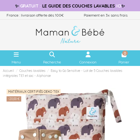
✨
GRATUIT
:
LE GUIDE
DES COUCHES LAVABLES
ICI
✨
France : livraison offerte dès 100€
Paiement en 3x sans frais
0
Menu
Recherche
Connexion
Panier
Accueil
Couches lavables
Easy to Go Sensitive - Lot de 5 Couches lavables
intégrales TE1 et sac - Alphonse
MATÉRIAUX CERTIFIÉS OEKO TEX
-20,00 €