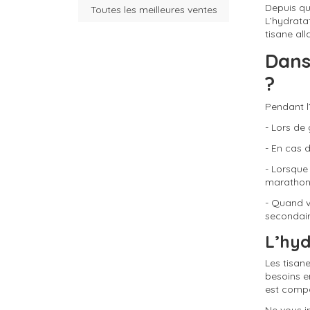
Depuis qu
Toutes les meilleures ventes
(35 avis)
L’hydratat
tisane all
Dans
?
Pendant l’
(36 avis)
- Lors de
- En cas d
- Lorsque
marathon 
- Quand 
secondair
(26 avis)
L’hyd
Les tisan
besoins e
est comp
Ne vous i