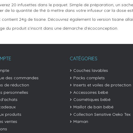
verez 20 infusettes dans le paquet. Simple de préparation, un sach
r de la quantité de thé à mettre dans votre infuseur car la dose es
 contient 24g de tisane. Découvrez également la version tisane alla
ge du produit s’inscrit dans une démarche d’écoconception.
MPTE
CATÉGORIES
mpte
Couches lavables
que des commandes
Packs complets
s de réduction
Inserts et voiles de protection
os personnelles
Accessoires bébé
 d'achats
Cosmétiques bébé
cadeaux
Maillot de bain bébé
x produits
Collection Sensitive Oeko Tex
es ventes
Maman
ions