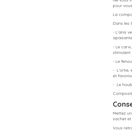
pour vous
(18 avis)
La compos
Dans les t
- L’anis v
apaisante
- Le carv
stimulent
- Le fenou
- L‘ortie,
et favoris
- Le houbl
Compositi
Conse
Mettez une
sachet et
Vous retr