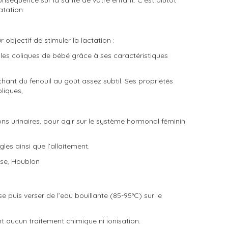
atation.
objectif de stimuler la lactation :
er les coliques de bébé grâce à ses caractéristiques
ant du fenouil au goût assez subtil. Ses propriétés
liques,
ions urinaires, pour agir sur le système hormonal féminin
gles ainsi que l’allaitement.
isse, Houblon
 puis verser de l’eau bouillante (85-95°C) sur le
nt aucun traitement chimique ni ionisation.