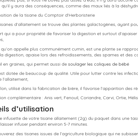
 qu’il y aura des conséquences, comme des maux liés à la déshydr
ition de la tisane du Comptoir d’Herboristerie
isanes d’allaitement se trouve des plantes galactogènes, ayant pour 
ert qui a pour propriété de favoriser la digestion et surtout d’apais
s,
i, qu’on appelle plus communément cumin, est une plante se rapproch
 la digestion, apaise lors des refroidissements, des spames et des co
il en graines, qui permet aussi de
soulager les coliques de bébé
 est dotée de beaucoup de qualité. Utile pour lutter contre les infect
e l’allaitement,
on, utilisé dans la fabrication de bière, il favorise l’apparition des rè
on complémentaire : Anis vert, Fenouil, Coriandre, Carvi, Ortie, Mél
ils d’utilisation
 infusette de votre tisane allaitement (2g) du paquet dans une tasse
 laisser infuser pendant environ 5-7 minutes.
ouverez des tisanes issues de l’agriculture biologique qui ne subisse