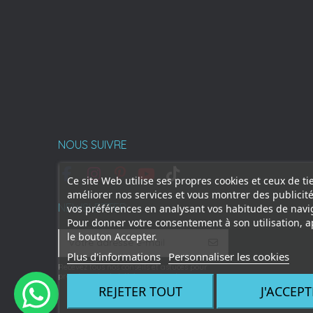
NOUS SUIVRE
Ce site Web utilise ses propres cookies et ceux de ti
améliorer nos services et vous montrer des publicité
NEWSLETTER
vos préférences en analysant vos habitudes de navi
Pour donner votre consentement à son utilisation, 
le bouton Accepter.
Plus d'informations
Personnaliser les cookies
Recevez tous nos conseils et astuces pour
prendre soin de bébé au naturel
REJETER TOUT
J'ACCEPT