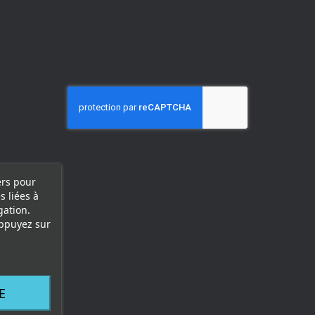
ers pour
s liées à
gation.
appuyez sur
E