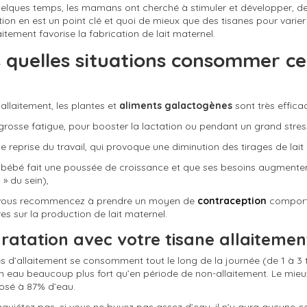
elques temps, les mamans ont cherché à stimuler et développer, de f
ion en est un point clé et quoi de mieux que des tisanes pour varier 
aitement favorise la fabrication de lait maternel.
 quelles situations consommer ce
allaitement, les plantes et
aliments galactogènes
sont très effica
 grosse fatigue, pour booster la lactation ou pendant un grand stres
e reprise du travail, qui provoque une diminution des tirages de lait
 bébé fait une poussée de croissance et que ses besoins augmentent,
» du sein),
vous recommencez à prendre un moyen de
contraception
comporta
es sur la production de lait maternel.
ratation avec votre tisane allaitemen
es d’allaitement se consomment tout le long de la journée (de 1 à 3 
n eau beaucoup plus fort qu’en période de non-allaitement. Le mieux 
osé à 87% d’eau.
nquiétez pas, si vous ne buvez pas assez d’eau, il n’y aura aucune c