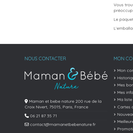
Vous trou
préoccupe
Le paquet
L’emballa
NOUS CONTACTER
MON CO
Mon co
Histori
Mes bon
Mes inf
Ma liste
Maman et bebe nature 200 rue de la
Cartes 
Croix Nivert, 75015, Paris, France
Nouveau
06 21 87 35 71
Meilleur
contact@mamanetbebenature.fr
Promot