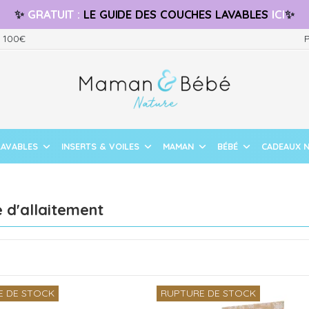
✨
GRATUIT
:
LE GUIDE
DES COUCHES LAVABLES
ICI
✨
s 100€
P
LAVABLES
INSERTS & VOILES
MAMAN
BÉBÉ
CADEAUX 
 d'allaitement
E DE STOCK
RUPTURE DE STOCK