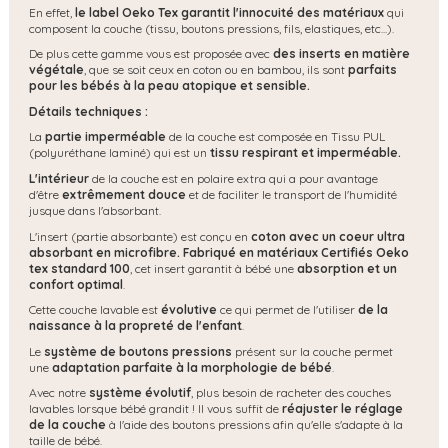
En effet,
le label Oeko Tex garantit l'innocuité des matériaux
qui
composent la couche (tissu, boutons pressions, fils, elastiques, etc...).
De plus cette gamme vous est proposée avec
des inserts en matière
végétale
, que se soit ceux en coton ou en bambou, ils sont
parfaits
pour les bébés à la peau atopique et sensible.
Détails techniques :
La
partie imperméable
de la couche est composée en Tissu PUL
(polyuréthane laminé) qui est un
tissu respirant et imperméable.
L'intérieur
de la couche est en polaire extra qui a pour avantage
d'être
extrêmement douce
et de faciliter le transport de l'humidité
jusque dans l'absorbant.
L'insert (partie absorbante) est conçu en
coton avec un coeur ultra
absorbant en microfibre. Fabriqué en matériaux Certifiés Oeko
tex standard 100
, cet insert garantit à bébé une
absorption et un
confort optimal
.
Cette couche lavable est
évolutive
ce qui permet de l'utiliser
de la
naissance à la propreté de l'enfant
.
Le
système de boutons pressions
présent sur la couche permet
une
adaptation parfaite à la morphologie de bébé
.
Avec notre
système évolutif
, plus besoin de racheter des couches
lavables lorsque bébé grandit ! Il vous suffit de
réajuster le réglage
de la couche
à l'aide des boutons pressions afin qu'elle s'adapte à la
taille de bébé.