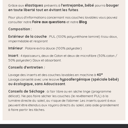
Grâce aux
élastiques
présents à
l'entrejambe, bébé
pourra
bouger
en toute liberté tout en évitant les fuites
.
Pour plus d'informations concernant nos couches lavables vous pouvez
consulter notre
Foire aux questions
et notre
Blog
.
Composition :
Extérieur de la couche
: PUL (100% polyuréthane laminé) tissu doux,
imperméable et respirant
Intérieur
: Polaire extra douce (100% polyester)
Insert
: 4 épaisseurs, deux de Coton et deux de microfibre (50% coton /
50% polyester) Doux et absorbant.
Conseils d'entretien
:
Lavage des inserts et des couches lavables en machine à
40°
Lavage conseillé avec une lessive
hypoallergénique (spéciale bébé)
ou écologique, s
ans Adoucissant
.
Conseils de Séchage
: à l'air libre ou en sèche linge (programme
délicat). Ne pas faire sécher les couches (le revêtement PUL) à la
lumière directe du soleil, au risque de l'abimer. Les inserts quant à eux
peuvent être étendus aux rayons directs du soleil, cela aide grandement
à faire partir les tâches.