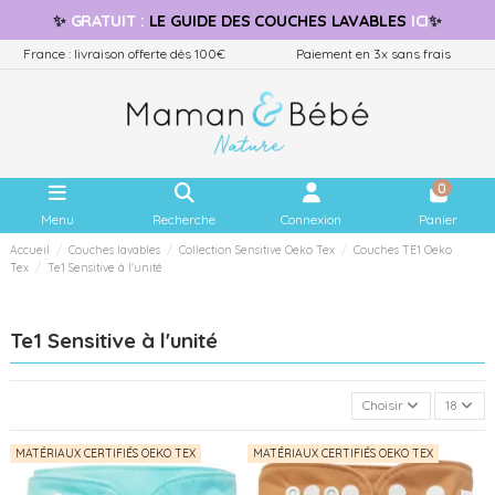
✨
GRATUIT
:
LE GUIDE
DES COUCHES LAVABLES
ICI
✨
France : livraison offerte dès 100€
Paiement en 3x sans frais
0
Menu
Recherche
Connexion
Panier
Accueil
Couches lavables
Collection Sensitive Oeko Tex
Couches TE1 Oeko
Tex
Te1 Sensitive à l'unité
Te1 Sensitive à l'unité
Choisir
18
MATÉRIAUX CERTIFIÉS OEKO TEX
MATÉRIAUX CERTIFIÉS OEKO TEX