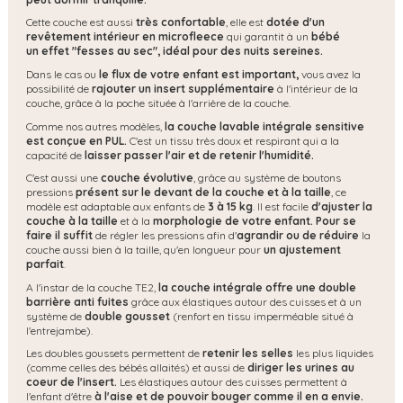
Cette couche est aussi
très confortable
, elle est
dotée d'un
revêtement intérieur en microfleece
qui garantit à un
bébé
un effet "fesses au sec", idéal pour des nuits sereines.
Dans le cas ou
le flux de votre enfant est important,
vous avez la
possibilité de
rajouter un insert supplémentaire
à l'intérieur de la
couche, grâce à la poche située à l'arrière de la couche.
Comme nos autres modèles,
la couche lavable intégrale sensitive
est conçue en PUL.
C'est un tissu très doux et respirant qui a la
capacité de
laisser passer l'air et de retenir l'humidité.
C'est aussi une
couche évolutive
, grâce au système de boutons
pressions
présent sur le devant de la couche et à la taille
, ce
modèle est adaptable aux enfants de
3 à 15 kg
. Il est facile
d'ajuster la
couche à la taille
et à la
morphologie de votre enfant. Pour se
faire il suffit
de régler les pressions afin d'
agrandir ou de réduire
la
couche aussi bien à la taille, qu'en longueur pour
un ajustement
parfait
.
A l'instar de la couche TE2,
la couche intégrale offre une
double
barrière anti fuites
grâce aux élastiques autour des cuisses et à un
système de
double gousset
(renfort en tissu imperméable situé à
l'entrejambe).
Les doubles goussets permettent de
retenir les selles
les plus liquides
(comme celles des bébés allaités) et aussi de
diriger les urines au
coeur de l'insert.
Les élastiques autour des cuisses permettent à
l'enfant d'être
à l'aise et de pouvoir bouger comme il en a envie.