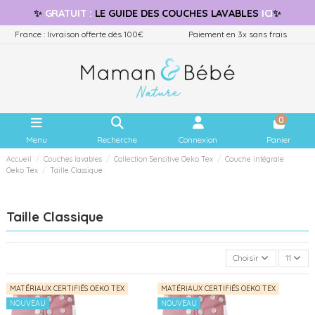
✨
GRATUIT
:
LE GUIDE
DES COUCHES LAVABLES
ICI
✨
France : livraison offerte dès 100€
Paiement en 3x sans frais
0
Menu
Recherche
Connexion
Panier
Accueil
Couches lavables
Collection Sensitive Oeko Tex
Couche intégrale
Oeko Tex
Taille Classique
Taille Classique
Choisir
11
MATÉRIAUX CERTIFIÉS OEKO TEX
MATÉRIAUX CERTIFIÉS OEKO TEX
NOUVEAU
NOUVEAU