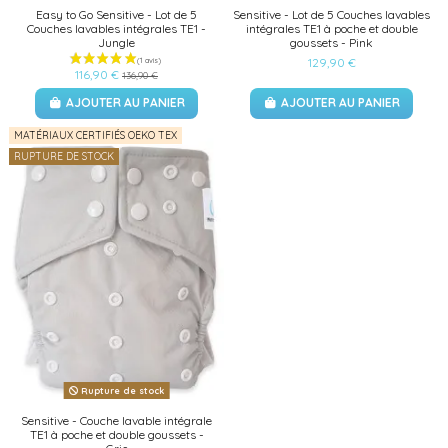
Easy to Go Sensitive - Lot de 5
Sensitive - Lot de 5 Couches lavables
Couches lavables intégrales TE1 -
intégrales TE1 à poche et double
Jungle
goussets - Pink
129,90 €
116,90 €
136,90 €
AJOUTER AU PANIER
AJOUTER AU PANIER
MATÉRIAUX CERTIFIÉS OEKO TEX
RUPTURE DE STOCK
Rupture de stock
Sensitive - Couche lavable intégrale
TE1 à poche et double goussets -