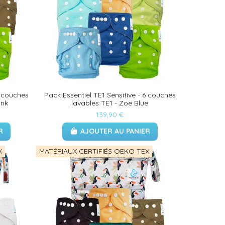
6 couches
Pack Essentiel TE1 Sensitive - 6 couches
ink
lavables TE1 - Zoe Blue
139,90 €
R
AJOUTER AU PANIER
X
MATÉRIAUX CERTIFIÉS OEKO TEX