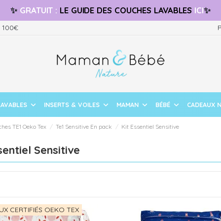
✨
GRATUIT
:
LE GUIDE
DES COUCHES LAVABLES
ICI
✨
s 100€
P
LAVABLES
INSERTS & VOILES
MAMAN
BÉBÉ
CADEAUX 
ches TE1 Oeko Tex
Te1 Sensitive En pack
Kit Essentiel Sensitive
sentiel Sensitive
UX CERTIFIÉS OEKO TEX