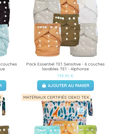
6 couches
Pack Essentiel TE1 Sensitive - 6 couches
lue
lavables TE1 - Alphonse
139,90 €
R
AJOUTER AU PANIER
X
MATÉRIAUX CERTIFIÉS OEKO TEX