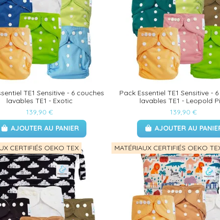
sentiel TE1 Sensitive - 6 couches
Pack Essentiel TE1 Sensitive - 
lavables TE1 - Exotic
lavables TE1 - Leopold P
139,90 €
139,90 €
AJOUTER AU PANIER
AJOUTER AU PANIE
UX CERTIFIÉS OEKO TEX
MATÉRIAUX CERTIFIÉS OEKO TE