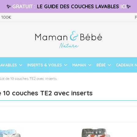
✨
GRATUIT
:
LE GUIDE
DES COUCHES LAVABLES
ICI
✨
s 100€
P
LAVABLES
INSERTS & VOILES
MAMAN
BÉBÉ
CADEAUX 
Lot de 10 couches TE2 avec inserts
 10 couches TE2 avec inserts