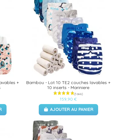
avables +
Bambou - Lot 10 TE2 couches lavables +
s
10 inserts - Mariniere
159,90 €
R
AJOUTER AU PANIER