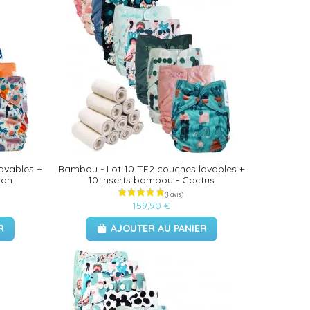
(1 avis)
avables +
Bambou - Lot 10 TE2 couches lavables +
can
10 inserts bambou - Cactus
159,90 €
R
AJOUTER AU PANIER