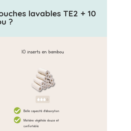
ouches lavables TE2 + 10
u ?
(1 avis)