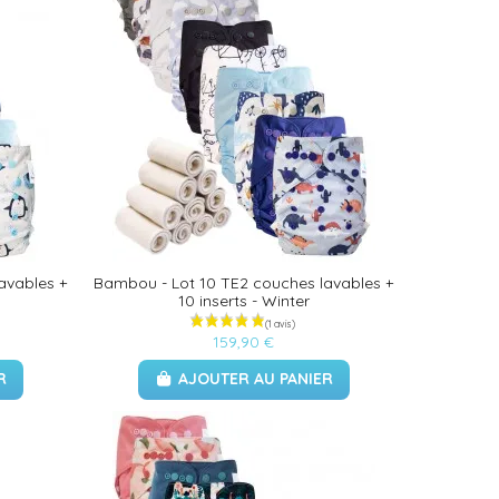
avables +
Bambou - Lot 10 TE2 couches lavables +
10 inserts - Winter
159,90 €
R
AJOUTER AU PANIER