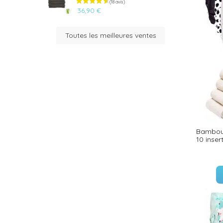
36,90 €
Toutes les meilleures ventes
(35 avis)
(36 avis)
Bambou 
10 inse
(26 avis)