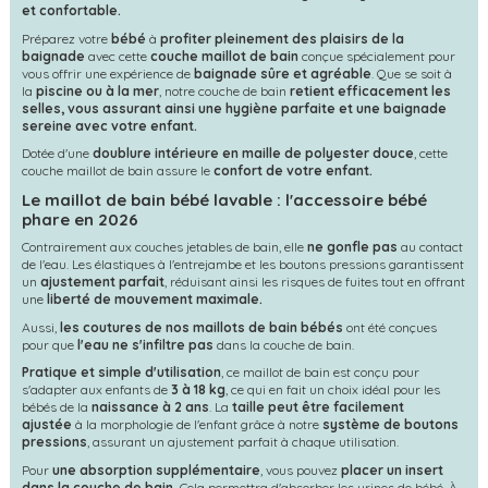
et confortable.
Préparez votre
bébé
à
profiter pleinement des plaisirs de la
baignade
avec cette
couche
maillot de bain
conçue spécialement pour
vous offrir une expérience de
baignade sûre et agréable
. Que se soit à
la
piscine ou à la mer
, notre couche de bain
retient efficacement les
selles, vous assurant ainsi une hygiène parfaite et une baignade
sereine avec votre enfant.
Dotée d'une
doublure intérieure en maille de polyester douce
, cette
couche maillot de bain assure le
confort de votre enfant.
Le maillot de bain bébé lavable : l'accessoire bébé
phare en 2026
Contrairement aux couches jetables de bain, elle
ne gonfle pas
au contact
de l'eau. Les élastiques à l'entrejambe et les boutons pressions garantissent
un
ajustement parfait
, réduisant ainsi les risques de fuites tout en offrant
une
liberté de mouvement maximale.
Aussi,
les coutures de nos maillots de bain bébés
ont été conçues
pour que
l'eau ne s'infiltre pas
dans la couche de bain.
Pratique et simple d'utilisation
, ce maillot de bain est conçu pour
s'adapter aux enfants de
3 à 18 kg
, ce qui en fait un choix idéal pour les
bébés de la
naissance à 2 ans
. La
taille peut être facilement
ajustée
à la morphologie de l'enfant grâce à notre
système de boutons
pressions
, assurant un ajustement parfait à chaque utilisation.
Pour
une absorption supplémentaire
, vous pouvez
placer un insert
dans la couche de bain.
Cela permettra d'absorber les urines de bébé. À