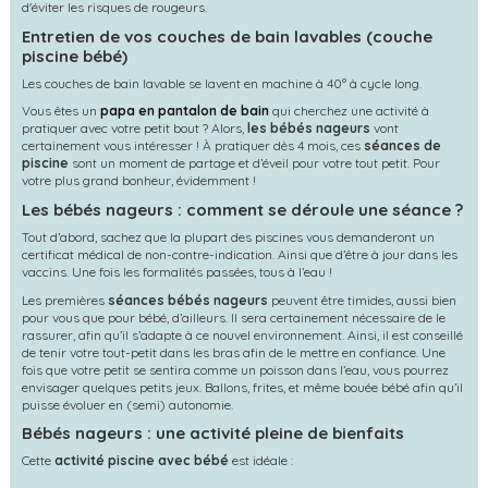
d'éviter les risques de rougeurs.
Entretien de vos couches de bain lavables (couche
piscine bébé)
Les couches de bain lavable se lavent en machine à 40° à cycle long.
Vous êtes un
papa en pantalon de bain
qui cherchez une activité à
pratiquer avec votre petit bout ? Alors,
les bébés nageurs
vont
certainement vous intéresser ! À pratiquer dès 4 mois, ces
séances de
piscine
sont un moment de partage et d’éveil pour votre tout petit. Pour
votre plus grand bonheur, évidemment !
Les bébés nageurs : comment se déroule une séance ?
Tout d’abord, sachez que la plupart des piscines vous demanderont un
certificat médical de non-contre-indication. Ainsi que d’être à jour dans les
vaccins. Une fois les formalités passées, tous à l’eau !
Les premières
séances bébés nageurs
peuvent être timides, aussi bien
pour vous que pour bébé, d’ailleurs. Il sera certainement nécessaire de le
rassurer, afin qu’il s’adapte à ce nouvel environnement. Ainsi, il est conseillé
de tenir votre tout-petit dans les bras afin de le mettre en confiance. Une
fois que votre petit se sentira comme un poisson dans l’eau, vous pourrez
envisager quelques petits jeux. Ballons, frites, et même bouée bébé afin qu’il
puisse évoluer en (semi) autonomie.
Bébés nageurs : une activité pleine de bienfaits
Cette
activité piscine avec bébé
est idéale :