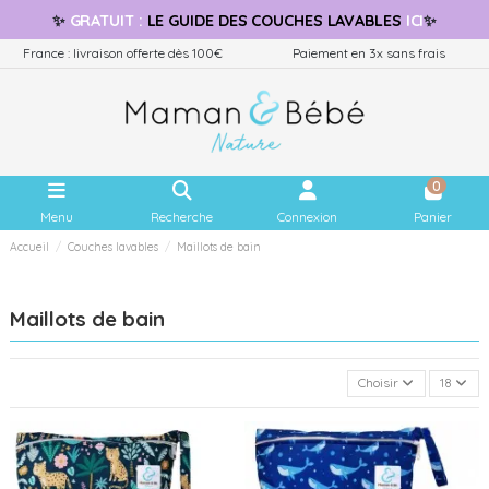
✨
GRATUIT
:
LE GUIDE
DES COUCHES LAVABLES
ICI
✨
France : livraison offerte dès 100€
Paiement en 3x sans frais
0
Menu
Recherche
Connexion
Panier
Accueil
Couches lavables
Maillots de bain
Maillots de bain
Choisir
18