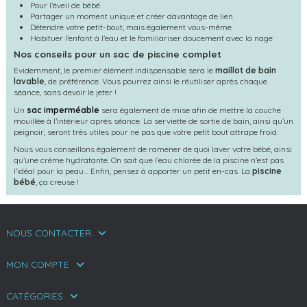
Pour l’éveil de bébé
Partager un moment unique et créer davantage de lien
Détendre votre petit-bout, mais également vous-même
Habituer l’enfant à l’eau et le familiariser doucement avec la nage
Nos conseils pour un sac de piscine complet
Evidemment, le premier élément indispensable sera le
maillot de bain
lavable
, de préférence. Vous pourrez ainsi le réutiliser après chaque
séance, sans devoir le jeter !
Un
sac imperméable
sera également de mise afin de mettre la couche
mouillée à l’intérieur après séance. La serviette de sortie de bain, ainsi qu’un
peignoir, seront très utiles pour ne pas que votre petit bout attrape froid.
Nous vous conseillons également de ramener de quoi laver votre bébé, ainsi
qu’une crème hydratante. On sait que l’eau chlorée de la piscine n’est pas
l’idéal pour la peau… Enfin, pensez à apporter un petit en-cas. La
piscine
bébé
, ça creuse !
NOUS CONTACTER
MON COMPTE
CATÉGORIES