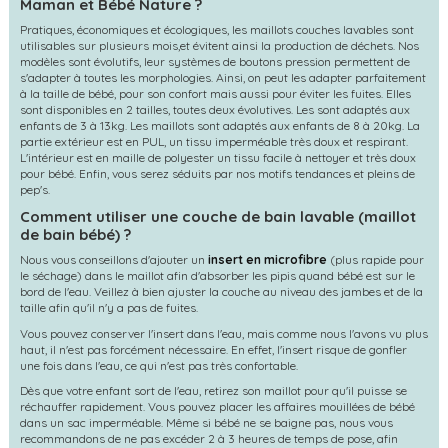
Maman et Bébé Nature ?
Pratiques, économiques et écologiques, les maillots couches lavables sont
utilisables sur plusieurs mois,et évitent ainsi la production de déchets. Nos
modèles sont évolutifs, leur systèmes de boutons pression permettent de
s'adapter à toutes les morphologies. Ainsi, on peut les adapter parfaitement
à la taille de bébé, pour son confort mais aussi pour éviter les fuites. Elles
sont disponibles en 2 tailles, toutes deux évolutives. Les sont adaptés aux
enfants de 3 à 13kg. Les maillots sont adaptés aux enfants de 8 à 20kg. La
partie extérieur est en PUL, un tissu imperméable très doux et respirant.
L'intérieur est en maille de polyester un tissu facile à nettoyer et très doux
pour bébé. Enfin, vous serez séduits par nos motifs tendances et pleins de
pep's.
Comment utiliser une couche de bain lavable (maillot
de bain bébé) ?
Nous vous conseillons d'ajouter un
insert en microfibre
(plus rapide pour
le séchage) dans le maillot afin d'absorber les pipis quand bébé est sur le
bord de l'eau. Veillez à bien ajuster la couche au niveau des jambes et de la
taille afin qu'il n'y a pas de fuites.
Vous pouvez conserver l'insert dans l'eau, mais comme nous l'avons vu plus
haut, il n'est pas forcément nécessaire. En effet, l'insert risque de gonfler
une fois dans l'eau, ce qui n'est pas très confortable.
Dès que votre enfant sort de l'eau, retirez son maillot pour qu'il puisse se
réchauffer rapidement. Vous pouvez placer les affaires mouillées de bébé
dans un sac imperméable. Même si bébé ne se baigne pas, nous vous
recommandons de ne pas excéder 2 à 3 heures de temps de pose, afin