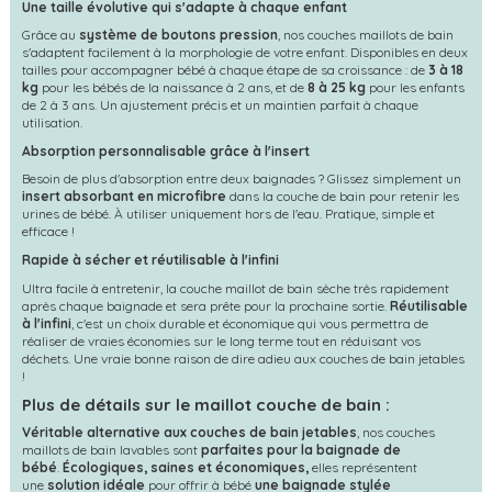
Une taille évolutive qui s'adapte à chaque enfant
Grâce au
système de boutons pression
, nos couches maillots de bain
s'adaptent facilement à la morphologie de votre enfant. Disponibles en deux
tailles pour accompagner bébé à chaque étape de sa croissance : de
3 à 18
kg
pour les bébés de la naissance à 2 ans, et de
8 à 25 kg
pour les enfants
de 2 à 3 ans. Un ajustement précis et un maintien parfait à chaque
utilisation.
Absorption personnalisable grâce à l'insert
Besoin de plus d'absorption entre deux baignades ? Glissez simplement un
insert absorbant en microfibre
dans la couche de bain pour retenir les
urines de bébé. À utiliser uniquement hors de l'eau. Pratique, simple et
efficace !
Rapide à sécher et réutilisable à l'infini
Ultra facile à entretenir, la couche maillot de bain sèche très rapidement
après chaque baignade et sera prête pour la prochaine sortie.
Réutilisable
à l'infini
, c'est un choix durable et économique qui vous permettra de
réaliser de vraies économies sur le long terme tout en réduisant vos
déchets. Une vraie bonne raison de dire adieu aux couches de bain jetables
!
Plus de détails sur le maillot couche de bain :
Véritable alternative aux couches de bain jetables
, nos couches
maillots de bain lavables sont
parfaites pour la baignade de
bébé
.
Écologiques, saines et économiques,
elles représentent
une
solution idéale
pour offrir à bébé
une baignade stylée