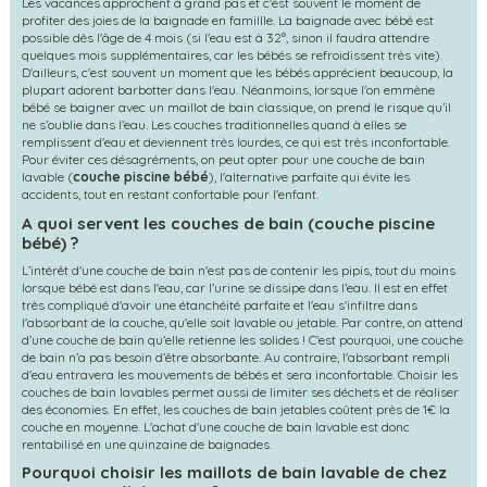
Les vacances approchent à grand pas et c'est souvent le moment de
profiter des joies de la baignade en famillle. La baignade avec bébé est
possible dès l'âge de 4 mois (si l'eau est à 32°, sinon il faudra attendre
quelques mois supplémentaires, car les bébés se refroidissent très vite).
D'ailleurs, c'est souvent un moment que les bébés apprécient beaucoup, la
plupart adorent barbotter dans l'eau. Néanmoins, lorsque l'on emmène
bébé se baigner avec un maillot de bain classique, on prend le risque qu’il
ne s’oublie dans l’eau. Les couches traditionnelles quand à elles se
remplissent d'eau et deviennent très lourdes, ce qui est très inconfortable.
Pour éviter ces désagréments, on peut opter pour une couche de bain
lavable (
couche piscine bébé
), l'alternative parfaite qui évite les
accidents, tout en restant confortable pour l'enfant.
A quoi servent les couches de bain (couche piscine
bébé) ?
L’intérêt d'une couche de bain n'est pas de contenir les pipis, tout du moins
lorsque bébé est dans l'eau, car l’urine se dissipe dans l’eau. Il est en effet
très compliqué d'avoir une étanchéité parfaite et l'eau s'infiltre dans
l'absorbant de la couche, qu'elle soit lavable ou jetable. Par contre, on attend
d’une couche de bain qu’elle retienne les solides ! C'est pourquoi, une couche
de bain n’a pas besoin d’être absorbante. Au contraire, l'absorbant rempli
d'eau entravera les mouvements de bébés et sera inconfortable. Choisir les
couches de bain lavables permet aussi de limiter ses déchets et de réaliser
des économies. En effet, les couches de bain jetables coûtent près de 1€ la
couche en moyenne. L'achat d'une couche de bain lavable est donc
rentabilisé en une quinzaine de baignades.
Pourquoi choisir les maillots de bain lavable de chez