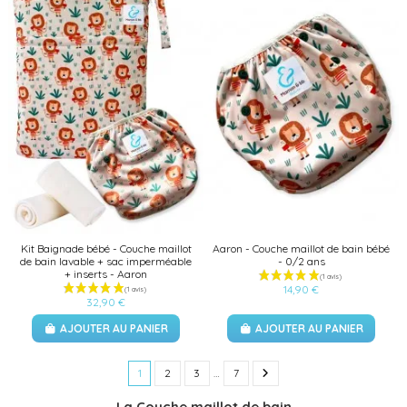
Kit Baignade bébé - Couche maillot
Aaron - Couche maillot de bain bébé
de bain lavable + sac imperméable
- 0/2 ans
+ inserts - Aaron
14,90 €
32,90 €
AJOUTER AU PANIER
AJOUTER AU PANIER
1
2
3
…
7
La Couche maillot de bain