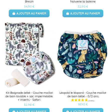
Breizh
Nolwene la baleine
34,90 €
32,90 €
AJOUTER AU PANIER
AJOUTER AU PANIER
Kit Baignade bébé - Couche maillot
Léopold le léopard - Couche maillot
de bain lavable + sac imperméable
de bain bébé - 0/2 ans
+ inserts - Safari
14,90 €
32,90 €
(1 avis)
AJOUTER AU PANIER
AJOUTER AU PANIER