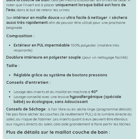
noter que l’insert est à placer
uniquement lorsque bébé est hors de
l’eau
, dans le but de retenir les urines.
Son
intérieur en maille douce
est
ultra facile à nettoyer
. Il
sèchera
aussi très rapidement
afin de pouvoir être utilisé pour une prochaine
baignade.
Composition :
Extérieur en PUL imperméable
100% polyester (matière très
respirante)
Doublure intérieure en polyester souple
(pour un nettoyage facilité)
Taille :
Réglable grâce au système de boutons pressions
Conseils d'entretien :
Lavage des inserts et du maillot en machine à
40°
Lavage conseillé avec une lessive
hypoallergénique (spéciale
bébé) ou écologique, s
ans Adoucissant
.
Conseils de Séchage
: à l'air libre ou en sèche linge (programme délicat).
Ne pas faire sécher les couches (le revêtement PUL) à la lumière directe du
soleil, au risque de l'abimer. Les inserts quant à eux peuvent être étendus
aux rayons directs du soleil, cela aide grandement à faire partir les tâches.
Plus de détails sur le maillot couche de bain :