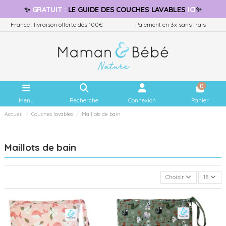
✨
GRATUIT
:
LE GUIDE
DES COUCHES LAVABLES
ICI
✨
France : livraison offerte dès 100€
Paiement en 3x sans frais
0
Menu
Recherche
Connexion
Panier
Accueil
Couches lavables
Maillots de bain
Maillots de bain
Choisir
18