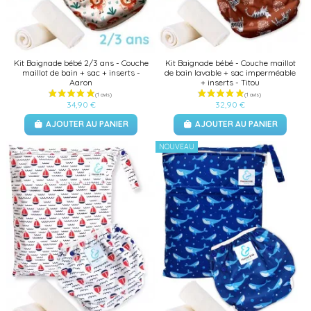
(1 avis)
Kit Baignade bébé 2/3 ans - Couche
Kit Baignade bébé - Couche maillot
maillot de bain + sac + inserts -
de bain lavable + sac imperméable
Aaron
+ inserts - Titou
34,90 €
32,90 €
AJOUTER AU PANIER
AJOUTER AU PANIER
NOUVEAU