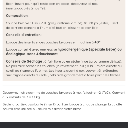
fixer l'insert pour qu'il reste bien en place , découvrez
ici
nos
inserts adaptés à nos Te2.
Composition :
Couche lavable : Tissu PUL (polyuréthane laminé), 100 % polyester, il sert
de barrière étanche à l'humidité tout en laissant passer l'air.
Conseils d'entretien :
Lavage des inserts et des couches lavables en machine à
40°
Lavage conseillé avec une lessive
hypoallergénique (spéciale bébé) ou
écologique, s
ans Adoucissant
.
Conseils de Séchage
: à l'air libre ou en sèche linge (programme délicat).
Ne pas faire sécher les couches (le revêtement PUL) à la lumière directe du
soleil, au risque de l'abimer. Les inserts quant à eux peuvent être étendus
aux rayons directs du soleil, cela aide grandement à faire partir les tâches.
Découvrez notre gamme de couches lavables à motifs tout-en-2 (Te2). Convient
aux enfants de 3 à 13 kg.
Seule la partie absorbante (insert) part au lavage à chaque change, la culotte
pourra être utilisée plusieurs fois avant d'être lavée.