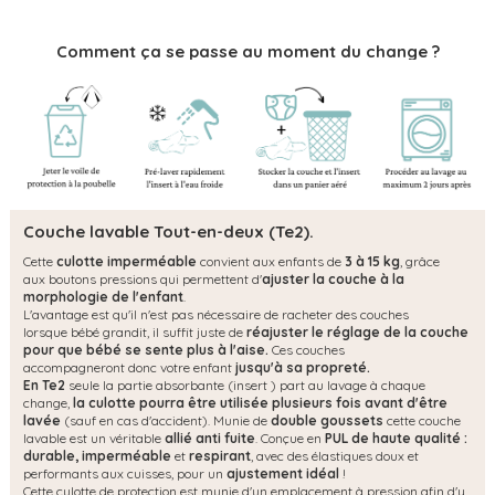
Comment ça se passe au moment du change ?
Couche lavable Tout-en-deux (Te2).
Cette
culotte imperméable
convient aux enfants de
3 à 15 kg
, grâce
aux boutons pressions qui permettent d'
ajuster la couche à la
morphologie de l'enfant
.
L'avantage est qu'il n'est pas nécessaire de racheter des couches
lorsque bébé grandit, il suffit juste de
réajuster le réglage de la couche
pour que bébé se sente plus à l'aise.
Ces couches
accompagneront donc votre enfant
jusqu'à sa propreté.
En Te2
seule la partie absorbante (insert ) part au lavage à chaque
change,
la culotte pourra être utilisée plusieurs fois avant d'être
lavée
(sauf en cas d'accident). Munie de
double goussets
cette couche
lavable est un véritable
allié anti fuite
. Conçue en
PUL de haute qualité :
durable, imperméable
et
respirant
, avec des élastiques doux et
performants aux cuisses, pour un
ajustement idéal
!
Cette culotte de protection est munie d'un emplacement à pression afin d'y