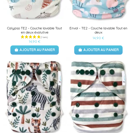
Calypso TE2 - Couche lavable Tout
Envol - TE2 - Couche lavable Tout en
en deux évolutive
deux
14,90 €
14,90 €
AJOUTER AU PANIER
AJOUTER AU PANIER