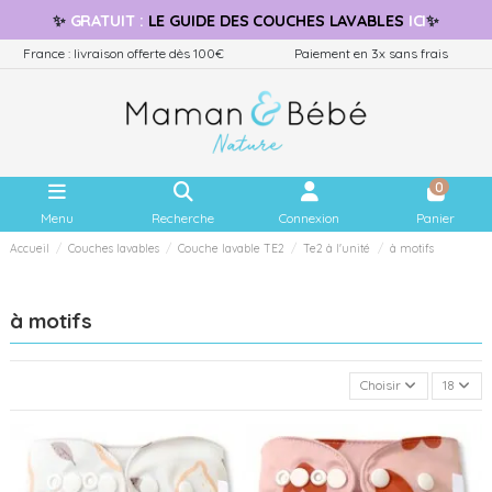
✨
GRATUIT
:
LE GUIDE
DES COUCHES LAVABLES
ICI
✨
France : livraison offerte dès 100€
Paiement en 3x sans frais
0
Menu
Recherche
Connexion
Panier
Accueil
Couches lavables
Couche lavable TE2
Te2 à l'unité
à motifs
à motifs
Choisir
18