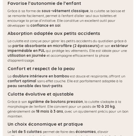
Favorise l’autonomie de l’enfant
Grâce à sa forme de
sous-vêtement classique
, la culotte se baisse et
se remonte facilement, permet à l’enfant d’aller seul aux toilettes et
encourage la prise d’initiative. Elle constitue un excellent outil pour
développer la
confiance en soi
.
Absorption adaptée aux petits accidents
La culotte est conçue pour gérer les petits accidents du quotidien grâce à
sa
partie absorbante en microfibre (2 épaisseurs)
et son
extérieur
imperméable en PUL
qui protège les vêtements. Elle est idéale pour une
utilisation en journée
et accompagne efficacement la phase
d’apprentissage.
Confort et respect de la peau
La
doublure intérieure en bambou
est douce et respirante, offrant un
confort optimal
sans effet couche. Elle est parfaitement adaptée à la
peau sensible des tout-petits
.
Culotte évolutive et ajustable
Grâce à son
système de boutons pression
, la culotte s’adapte à la
morphologie de l’enfant. Elle convient pour un poids de
10 à 20 kg
,
généralement de
18 mois à 3 ans
, avec un ajustement précis pour un bon
maintien.
Un choix économique et pratique
Le
lot de 5 culottes
permet de faire des
économies
, d’avoir