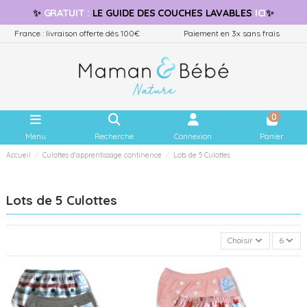
✨
GRATUIT
:
LE GUIDE
DES COUCHES LAVABLES
ICI
✨
France : livraison offerte dès 100€
Paiement en 3x sans frais
0
Menu
Recherche
Connexion
Panier
Accueil
Culottes d'apprentissage continence
Lots de 5 Culottes
Lots de 5 Culottes
Choisir
6