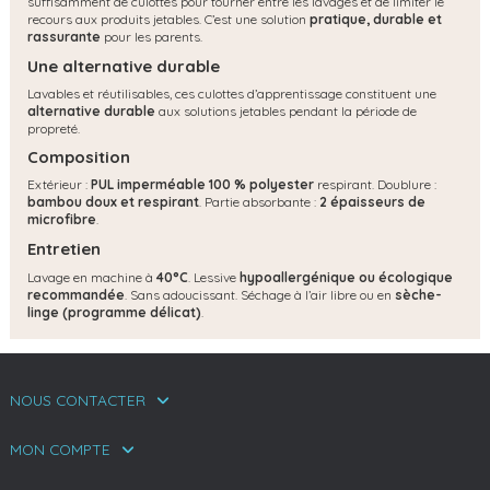
suffisamment de culottes pour tourner entre les lavages et de limiter le
recours aux produits jetables. C’est une solution
pratique, durable et
rassurante
pour les parents.
Une alternative durable
Lavables et réutilisables, ces culottes d’apprentissage constituent une
alternative durable
aux solutions jetables pendant la période de
propreté.
Composition
Extérieur :
PUL imperméable 100 % polyester
respirant. Doublure :
bambou doux et respirant
. Partie absorbante :
2 épaisseurs de
microfibre
.
Entretien
Lavage en machine à
40°C
. Lessive
hypoallergénique ou écologique
recommandée
. Sans adoucissant. Séchage à l’air libre ou en
sèche-
linge (programme délicat)
.
NOUS CONTACTER
MON COMPTE