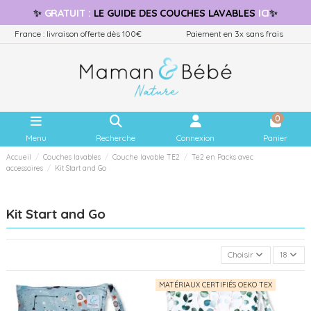
✨
GRATUIT
:
LE GUIDE
DES COUCHES LAVABLES
ICI
✨
France : livraison offerte dès 100€
Paiement en 3x sans frais
0
Menu
Recherche
Connexion
Panier
Accueil
Couches lavables
Couche lavable TE2
Te2 en Packs avec
accessoires
Kit Start and Go
Kit Start and Go
Choisir
18
MATÉRIAUX CERTIFIÉS OEKO TEX