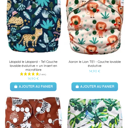
Léopold le Léopard - Te1 Couche
Aaron le Lion TE1 - Couche lavable
lavable évolutive + un Insert en
évolutive
microfibre
14,90 €
14,90 €
AJOUTER AU PANIER
AJOUTER AU PANIER