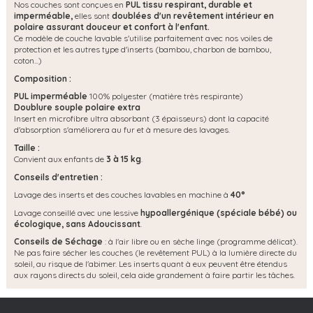
Nos couches sont conçues en
PUL tissu respirant, durable et
imperméable,
elles sont
doublées d'un revêtement intérieur en
polaire assurant douceur et confort à l'enfant.
Ce modèle de couche lavable s'utilise parfaitement avec nos voiles de
protection et les autres type d'inserts (bambou, charbon de bambou,
coton...)
Composition :
PUL imperméable
100% polyester (matière très respirante)
Doublure souple polaire extra
Insert en microfibre ultra absorbant (3 épaisseurs) dont la capacité
d'absorption s'améliorera au fur et à mesure des lavages.
Taille :
Convient aux enfants de
3 à 15 kg
.
Conseils d'entretien :
Lavage des inserts et des couches lavables en machine à
40°
Lavage conseillé avec une lessive
hypoallergénique (spéciale bébé) ou
écologique, s
ans Adoucissant
.
Conseils de Séchage
: à l'air libre ou en sèche linge (programme délicat).
Ne pas faire sécher les couches (le revêtement PUL) à la lumière directe du
soleil, au risque de l'abimer. Les inserts quant à eux peuvent être étendus
aux rayons directs du soleil, cela aide grandement à faire partir les tâches.