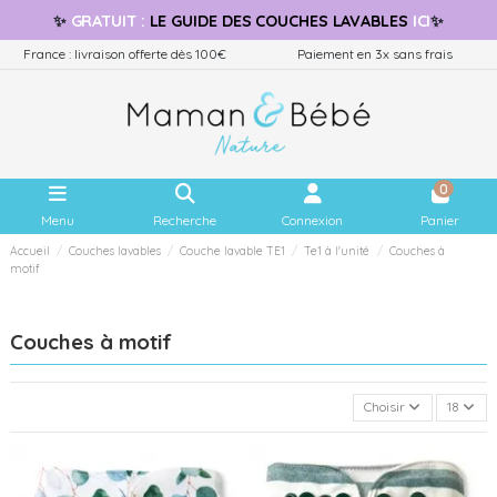
✨
GRATUIT
:
LE GUIDE
DES COUCHES LAVABLES
ICI
✨
France : livraison offerte dès 100€
Paiement en 3x sans frais
0
Menu
Recherche
Connexion
Panier
Accueil
Couches lavables
Couche lavable TE1
Te1 à l'unité
Couches à
motif
Couches à motif
Choisir
18