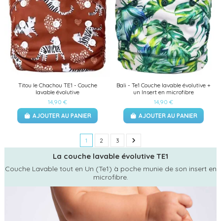
(1 avis)
Titou le Chachou TE1 - Couche
Bali - Te1 Couche lavable évolutive +
lavable évolutive
un Insert en microfibre
14,90 €
14,90 €
AJOUTER AU PANIER
AJOUTER AU PANIER
1
2
3
La couche lavable évolutive TE1
Couche Lavable tout en Un (Te1) à poche munie de son insert en
microfibre.