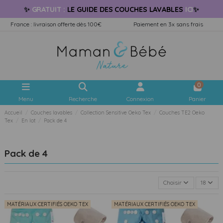
✨
GRATUIT
:
LE GUIDE
DES COUCHES LAVABLES
ICI
✨
France : livraison offerte dès 100€
Paiement en 3x sans frais
0
Menu
Recherche
Connexion
Panier
Accueil
Couches lavables
Collection Sensitive Oeko Tex
Couches TE2 Oeko
Tex
En lot
Pack de 4
Pack de 4
Choisir
18
MATÉRIAUX CERTIFIÉS OEKO TEX
MATÉRIAUX CERTIFIÉS OEKO TEX