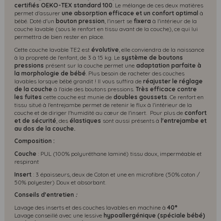
certifiés OEKO-TEX standard 100
. Le mélange de ces deux matières
permet d'assurer
une absorption efficace et un confort optimal
à
bébé. Doté d'un
bouton pression
, l'insert se
fixera
à l'intérieur de la
couche lavable (sous le renfort en tissu avant de la couche), ce qui lui
permettra de bien rester en place.
Cette couche lavable TE2 est
évolutive
,
elle conviendra de la naissance
à la propreté de l'enfant, de 3 à 15 kg. Le
système de boutons
pressions
présent sur la couche permet une
adaptation parfaite à
la morphologie de bébé
. Plus besoin de racheter des couches
lavables lorsque bébé grandit ! Il vous suffira de
réajuster le réglage
de la couche
à l'aide des boutons pressions.
Très efficace contre
les fuites
cette couche est munie de
doubles goussets
. Ce renfort en
tissu situé à l'entrejambe permet de retenir le flux à l'intérieur de la
couche et de diriger l'humidité au cœur de l'insert. Pour plus de
confort
et de sécurité
, des
élastiques
sont aussi présents à
l'entrejambe et
au dos de la couche.
Composition :
Couche
: PUL (100% polyuréthane laminé) tissu doux, imperméable et
respirant
Insert
: 3 épaisseurs, deux de Coton et une en microfibre (50% coton /
50% polyester) Doux et absorbant.
Conseils d'entretien
:
Lavage des inserts et des couches lavables en machine à
40°
Lavage conseillé avec une lessive
hypoallergénique (spéciale bébé)