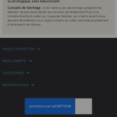
ou écologique, s
ans Adoucissant
.
Conseils de Séchage
: à l'air libre ou en sèche linge (programme
délicat). Ne pas faire sécher les couches (le revêtement PUL) à la
lumière directe du soleil, au risque de l'abimer. Les inserts quant à eux
peuvent être étendus aux rayons directs du soleil, cela aide grandement
à faire partir les tâches.
NOUS CONTACTER
MON COMPTE
CATÉGORIES
INFORMATIONS