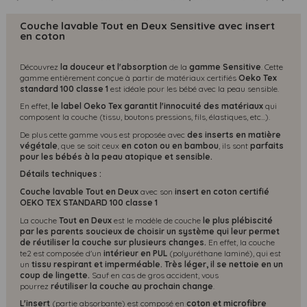
Couche lavable Tout en Deux Sensitive avec insert
en coton
Découvrez
la douceur et l'absorption
de la
gamme Sensitive
. Cette
gamme entièrement conçue à partir de matériaux certifiés
Oeko Tex
standard 100 classe 1
est idéale pour les bébé avec la peau sensible.
En effet,
le label Oeko Tex garantit l'innocuité des matériaux
qui
composent la couche (tissu, boutons pressions, fils, élastiques, etc...).
De plus cette gamme vous est proposée avec
des inserts en matière
végétale
, que se soit ceux
en coton ou en bambou
, ils sont
parfaits
pour les bébés à la peau atopique et sensible.
Détails techniques :
Couche lavable Tout en Deux
avec son
insert en coton certifié
OEKO TEX STANDARD 100 classe 1
La couche
Tout en Deux
est le modèle de couche
le plus plébiscité
par les parents soucieux de choisir un système qui leur permet
de réutiliser la couche sur plusieurs changes.
En effet, la couche
te2 est composée d'un
intérieur en PUL
(polyuréthane laminé), qui est
un
tissu respirant et imperméable.
Très léger, il se nettoie en un
coup de lingette.
Sauf en cas de gros accident, vous
pourrez
réutiliser la couche au prochain change
.
L'insert
(partie absorbante) est composé en
coton et microfibre