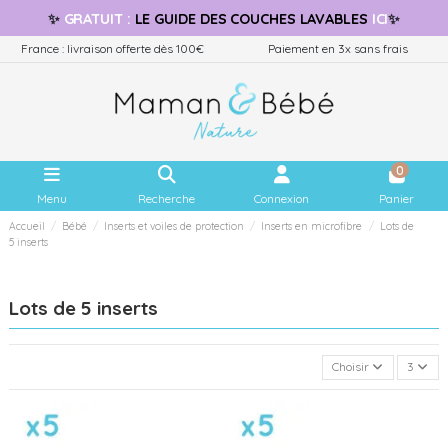
✨
GRATUIT
:
LE GUIDE
DES COUCHES LAVABLES
ICI
✨
France : livraison offerte dès 100€
Paiement en 3x sans frais
0
Menu
Recherche
Connexion
Panier
Accueil
Bébé
Inserts et voiles de protection
Inserts en microfibre
Lots de
5 inserts
Lots de 5 inserts
Choisir
3