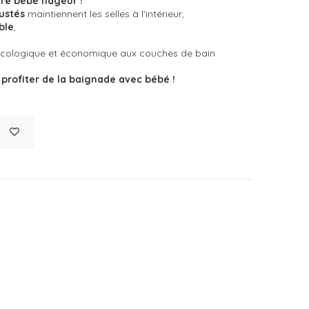
tre bébé nageur !
justés
maintiennent les selles à l'intérieur,
ble
,
e écologique et économique aux couches de bain
r
profiter de la baignade avec bébé !