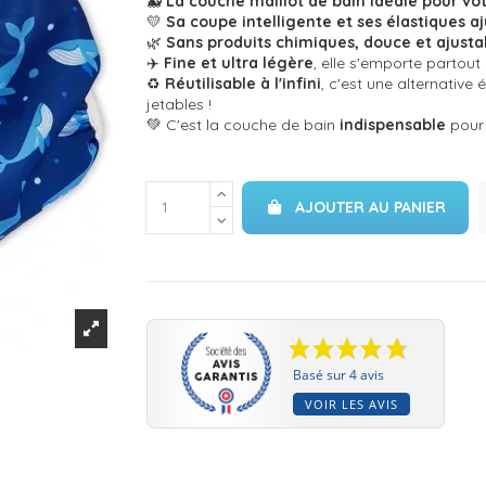
🐳
La couche maillot de bain idéale pour vo
💛
Sa coupe intelligente et ses élastiques a
🌿
Sans produits chimiques, douce et ajusta
✈️
Fine et ultra légère
, elle s'emporte partout
♻️
Réutilisable à l'infini
, c'est une alternativ
jetables !
💚 C'est la couche de bain
indispensable
pou
AJOUTER AU PANIER
Basé sur 4 avis
VOIR LES AVIS