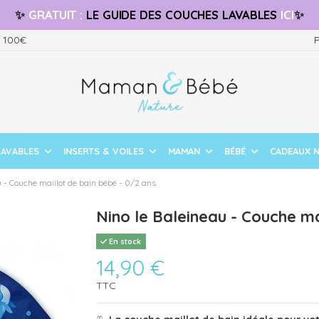
✨
GRATUIT
:
LE GUIDE
DES COUCHES LAVABLES
ICI
✨
s 100€
P
LAVABLES
INSERTS & VOILES
MAMAN
BÉBÉ
CADEAUX 
u - Couche maillot de bain bébé - 0/2 ans
Nino le Baleineau - Couche ma
En stock
14,90 €
TTC