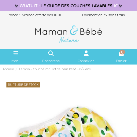
✨
GRATUIT
:
LE GUIDE
DES COUCHES LAVABLES
ICI
✨
France : livraison offerte dès 100€
Paiement en 3x sans frais
0
Menu
Recherche
Connexion
Panier
Accueil
Lemon - Couche maillot de bain bébé - 0/2 ans
RUPTURE DE STOCK