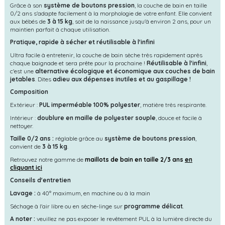
Grâce à son
système de boutons pression
, la couche de bain en taille
0/2 ans s'adapte facilement à la morphologie de votre enfant. Elle convient
aux bébés de
3 à 15 kg
, soit de la naissance jusqu'à environ 2 ans, pour un
maintien parfait à chaque utilisation.
Pratique, rapide à sécher et réutilisable à l'infini
Ultra facile à entretenir, la couche de bain sèche très rapidement après
chaque baignade et sera prête pour la prochaine !
Réutilisable à l'infini
,
c'est une
alternative écologique et économique aux couches de bain
jetables
. Dites
adieu aux dépenses inutiles et au gaspillage !
Composition
Extérieur :
PUL imperméable 100% polyester
, matière très respirante.
Intérieur :
doublure en maille de polyester souple
, douce et facile à
nettoyer.
Taille 0/2 ans :
réglable grâce au
système de boutons pression
,
convient de
3 à 15 kg
.
Retrouvez notre gamme de
maillots de bain en taille 2/3 ans
en
cliquant ici
Conseils d'entretien
Lavage :
à 40° maximum, en machine ou à la main
Séchage à l'air libre ou en sèche-linge sur
programme délicat
.
A noter :
veuillez ne pas exposer le revêtement PUL à la lumière directe du