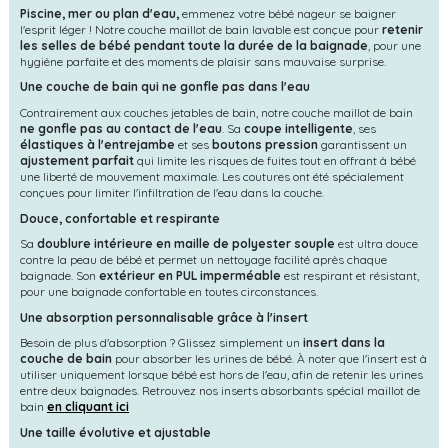
Piscine, mer ou plan d'eau,
emmenez votre bébé nageur se baigner
l'esprit léger ! Notre couche maillot de bain lavable est conçue pour
retenir
les selles de bébé pendant toute la durée de la baignade
, pour une
hygiène parfaite et des moments de plaisir sans mauvaise surprise.
Une couche de bain qui ne gonfle pas dans l'eau
Contrairement aux couches jetables de bain, notre couche maillot de bain
ne gonfle pas au contact de l'eau
. Sa
coupe intelligente
, ses
élastiques à l'entrejambe
et ses
boutons pression
garantissent un
ajustement parfait
qui limite les risques de fuites tout en offrant à bébé
une liberté de mouvement maximale. Les coutures ont été spécialement
conçues pour limiter l'infiltration de l'eau dans la couche.
Douce, confortable et respirante
Sa
doublure intérieure en maille de polyester souple
est ultra douce
contre la peau de bébé et permet un nettoyage facilité après chaque
baignade. Son
extérieur en PUL imperméable
est respirant et résistant,
pour une baignade confortable en toutes circonstances.
Une absorption personnalisable grâce à l'insert
Besoin de plus d'absorption ? Glissez simplement un
insert dans la
couche de bain
pour absorber les urines de bébé. À noter que l'insert est à
utiliser uniquement lorsque bébé est hors de l'eau, afin de retenir les urines
entre deux baignades. Retrouvez nos inserts absorbants spécial maillot de
bain
en cliquant ici
Une taille évolutive et ajustable