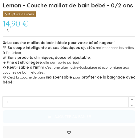
Lemon - Couche maillot de bain bébé - 0/2 ans
Rupture de stock
14,90 €
TTC
🐳
La couche maillot de bain idéale pour votre bébé nageur !
💛
Sa coupe intelligente et ses élastiques ajustés
maintiennent les selles
à l'intérieur,
🌿
Sans produits chimiques, douce et ajustable
,
✈️
Fine et ultra légère
, elle s'emporte partout
♻️
Réutilisable à l'infini
, c'est une alternative écologique et économique aux
couches de bain jetables !
💚 C'est la couche de bain
indispensable
pour
profiter de la baignade avec
bébé !
AJOUTER AU PANIER