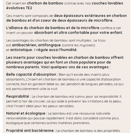
Cet insert en
charbon de bambou
s'utilise avec nos
couches lavables
évolutives TE2
Ces inserts sont composés de
deux épaisseurs extérieures en charbon
de bambou et d'un coeur de deux épaisseurs de microfibre.
L'alliance du charbon de bambou et de la microfibre
confère à cet
insert un pouvoir
absorbant et ultra confortable pour votre enfant.
Les avantages du charbon de bambou sont multiples : Le tissu
est
antibactérien, antifongique
(contre les mycoses)
et
antistatique.
Il
régule aussi l'humidité.
Les inserts pour couches lavables en charbon de bambou offrent
plusieurs avantages qui en font un choix populaire pour de
nombreux parents. Voici quelques-uns de ces avantages :
Belle capacité d'absorption :
Bien qu'il existe des inserts plus
absorbants, L'insert en charbon de bambou a une capacité d'absorption
correcte, tout en gardant bébé au sec pendant de longues périodes, ce qui
est particulièrement utile la nuit.
Respirabilité :
Le charbon de bambou est connu pour sa respirabilité. Il
permet à l'air de circuler, ce qui aide à prévenir les irritations de la peau,
c'est l'insert idéal pour les peaux sensibles.
Naturel et écologique :
Le bambou est une ressource naturelle
renouvelable qui pousse rapidement. Il est donc considéré comme plus
écologique que certaines autres matières premières.
Propriété anti bactérienne :
Le charbon de bambou a des propriétés