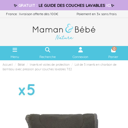
✨
GRATUIT
:
LE GUIDE
DES COUCHES LAVABLES
ICI
✨
France : livraison offerte dès 100€
Paiement en 3x sans frais
0
Menu
Recherche
Connexion
Panier
Accueil
Bébé
Inserts et voiles de protection
Lot de 5 inserts en charbon de
bambou avec pression pour couches lavables TE2