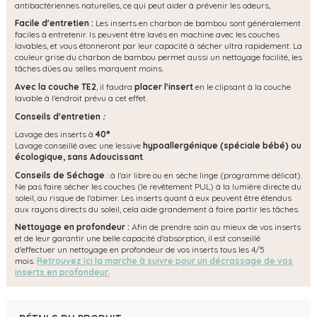
antibactériennes naturelles, ce qui peut aider à prévenir les odeurs,
Facile d'entretien :
Les inserts en charbon de bambou sont généralement
faciles à entretenir. ls peuvent être lavés en machine avec les couches
lavables, et vous étonneront par leur capacité à sécher ultra rapidement. La
couleur grise du charbon de bambou permet aussi un nettoyage facilité, les
tâches dûes au selles marquent moins.
Avec la couche TE2
, il faudra
placer l'insert
en le clipsant à la couche
lavable à l'endroit prévu a cet effet.
Conseils d'entretien
:
Lavage des inserts à
40°
Lavage conseillé avec une lessive
hypoallergénique (spéciale bébé) ou
écologique, s
ans Adoucissant
.
Conseils de Séchage
: à l'air libre ou en sèche linge (programme délicat).
Ne pas faire sécher les couches (le revêtement PUL) à la lumière directe du
soleil, au risque de l'abimer. Les inserts quant à eux peuvent être étendus
aux rayons directs du soleil, cela aide grandement à faire partir les tâches.
Nettoyage en profondeur :
Afin de prendre soin au mieux de vos inserts
et de leur garantir une belle capacité d'absorption, il est conseillé
d'effectuer un nettoyage en profondeur de vos inserts tous les 4/5
mois.
Retrouvez ici la marche à suivre pour un décrassage de vos
inserts en profondeur.