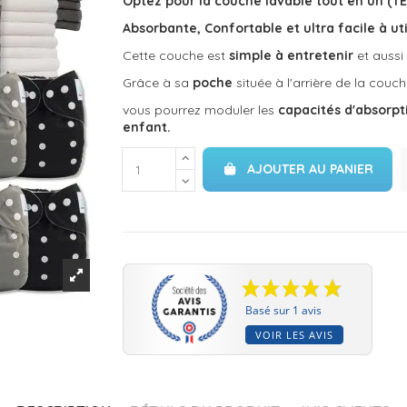
Optez pour la couche lavable tout en un (TE
Absorbante, Confortable et ultra facile à uti
Cette couche est
simple à entretenir
et aussi
Grâce à sa
poche
située à l'arrière de la couc
vous pourrez moduler les
capacités d'absorpt
enfant.
AJOUTER AU PANIER
Basé sur 1 avis
VOIR LES AVIS