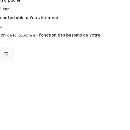
1) à poche
liser
confortable qu'un vêtement
he
ion
de la couche en
fonction des besoins de votre