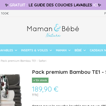
✨
GRATUIT
:
LE GUIDE
DES COUCHES LAVABLES
ICI
✨
s 100€
P
LAVABLES
INSERTS & VOILES
MAMAN
BÉBÉ
CADEAUX 
Pack premium Bambou TE1 - Safari
Pack premium Bambou TE1 - 
En stock
189,90 €
TTC