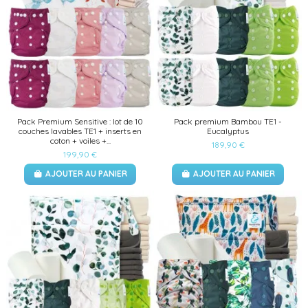
Pack Premium Sensitive : lot de 10
Pack premium Bambou TE1 -
couches lavables TE1 + inserts en
Eucalyptus
coton + voiles +...
189,90 €
199,90 €
AJOUTER AU PANIER
AJOUTER AU PANIER