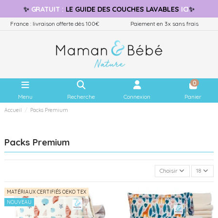
✨
GRATUIT
:
LE GUIDE
DES COUCHES LAVABLES
ICI
✨
France : livraison offerte dès 100€
Paiement en 3x sans frais
0
Menu
Recherche
Connexion
Panier
Accueil
Packs Premium
Packs Premium
Choisir
18
MATÉRIAUX CERTIFIÉS OEKO TEX
NOUVEAU