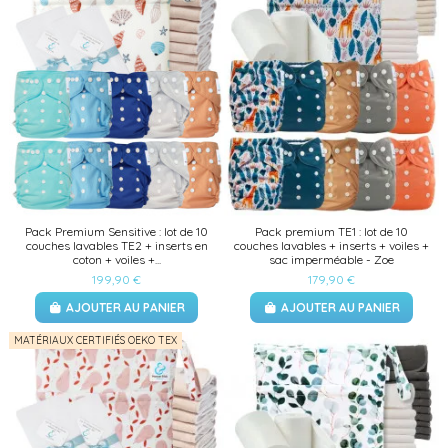
Pack Premium Sensitive : lot de 10
Pack premium TE1 : lot de 10
couches lavables TE2 + inserts en
couches lavables + inserts + voiles +
coton + voiles +...
sac imperméable - Zoe
199,90 €
179,90 €
AJOUTER AU PANIER
AJOUTER AU PANIER
MATÉRIAUX CERTIFIÉS OEKO TEX