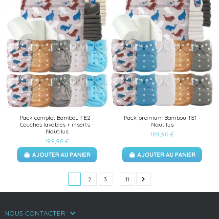
(1 avis)
Pack complet Bambou TE2 -
Pack premium Bambou TE1 -
Couches lavables + inserts -
Nautilus
Nautilus
189,90 €
199,90 €
AJOUTER AU PANIER
AJOUTER AU PANIER
1
2
3
…
11
NOUS CONTACTER