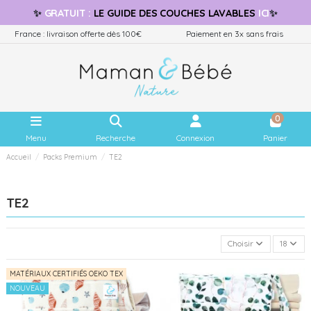
✨
GRATUIT
:
LE GUIDE
DES COUCHES LAVABLES
ICI
✨
France : livraison offerte dès 100€
Paiement en 3x sans frais
0
Menu
Recherche
Connexion
Panier
Accueil
Packs Premium
TE2
TE2
Choisir
18
MATÉRIAUX CERTIFIÉS OEKO TEX
NOUVEAU