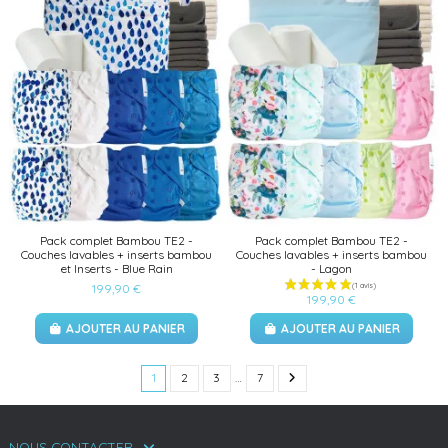
Pack complet Bambou TE2 -
Pack complet Bambou TE2 -
Couches lavables + inserts bambou
Couches lavables + inserts bambou
et Inserts - Blue Rain
- Lagon
199,90 €
199,90 €
AJOUTER AU PANIER
AJOUTER AU PANIER
1
2
3
…
7
NOUS CONTACTER