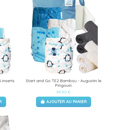
 inserts
Start and Go TE2 Bambou - Augustin le
Pingouin
99,90 €
R
AJOUTER AU PANIER
(1 avis)