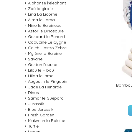
Alphonse l'éléphant
Zoé la girafe
Lina La Licorne
Alma le Lama
Nino le Baleineau
Astor le Dinosaure
Gaspard le Renard
Capucine Le Cygne
Caleb L'astro Zebre
Mylène la Baleine
Savane
Gaston l'ourson
Lilou le Hibou
Hilda le lama
Augustin le Pingouin
Bambou 
Jade La Renarde
Dinos
Samar le Guépard
Jurassik
Blue Jurassik
Fresh Garden
Maïwenn la Baleine
Turtle
Lagon