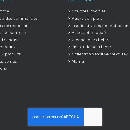
mpte
Couches lavables
que des commandes
Packs complets
s de réduction
Inserts et voiles de protection
os personnelles
Accessoires bébé
 d'achats
Cosmétiques bébé
cadeaux
Maillot de bain bébé
x produits
Collection Sensitive Oeko Tex
es ventes
Maman
ions