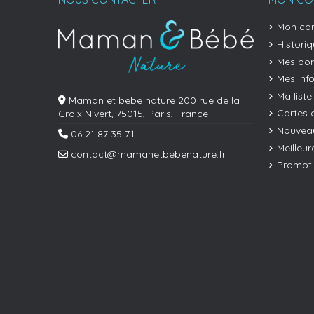
(35 avis)
Mon co
Histori
Mes bon
Mes inf
Ma liste
Maman et bebe nature 200 rue de la
Cartes 
Croix Nivert, 75015, Paris, France
(36 avis)
Nouveau
06 21 87 35 71
Meilleur
contact@mamanetbebenature.fr
Promot
(26 avis)