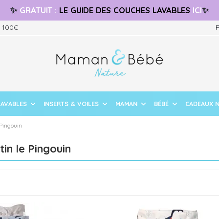
✨
GRATUIT
:
LE GUIDE
DES COUCHES LAVABLES
ICI
✨
s 100€
P
LAVABLES
INSERTS & VOILES
MAMAN
BÉBÉ
CADEAUX 
 Pingouin
in le Pingouin