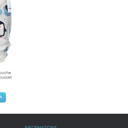
Couche
gousset
R
INFORMATIONS